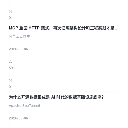
|
0
MCP 重回 HTTP 范式，再次证明架构设计和工程实践才是稀
缺资源
阿里云云原生
|
2026-08-06
|
591
|
0
为什么开源数据集成是 AI 时代的数据基础设施底座？
Apache SeaTunnel
|
2026-08-06
|