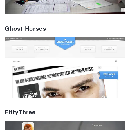
Ghost Horses
FiftyThree