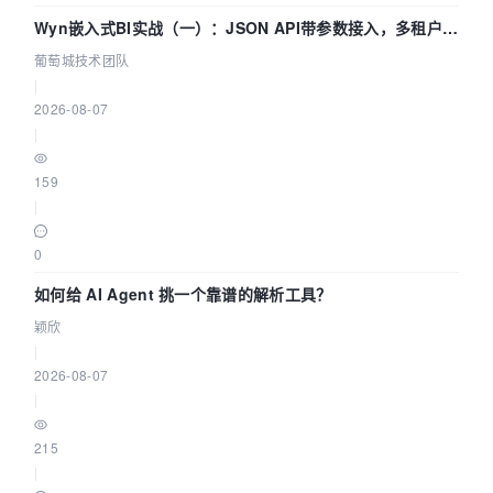
Wyn嵌入式BI实战（一）：JSON API带参数接入，多租户数
据源配置指南 | 葡萄城技术团队
葡萄城技术团队
|
2026-08-07
|
159
|
0
如何给 AI Agent 挑一个靠谱的解析工具？
颖欣
|
2026-08-07
|
215
|