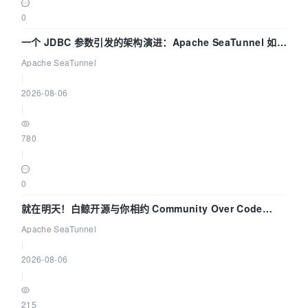
0
一个 JDBC 参数引发的架构演进：Apache SeaTunnel 如何
解决数据同步中的“定时 Flush”难题
Apache SeaTunnel
|
2026-08-06
|
780
|
0
就在明天！白鲸开源与你相约 Community Over Code
Asia 2026 主题演讲！
Apache SeaTunnel
|
2026-08-06
|
215