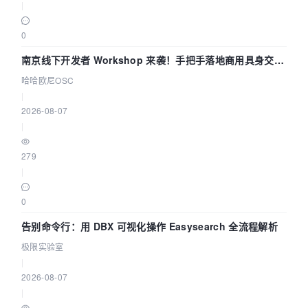
|
0
南京线下开发者 Workshop 来袭！手把手落地商用具身交互
智能 Agent 应用
哈哈欧尼OSC
|
2026-08-07
|
279
|
0
告别命令行：用 DBX 可视化操作 Easysearch 全流程解析
极限实验室
|
2026-08-07
|