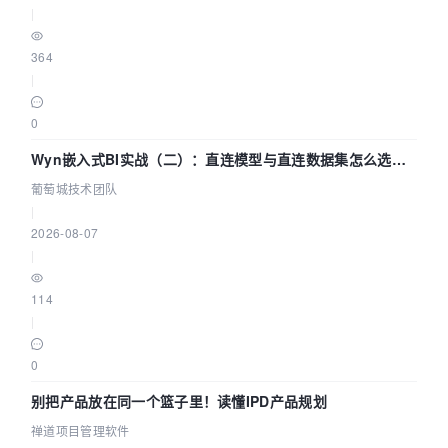
|
364
|
0
Wyn嵌入式BI实战（二）：直连模型与直连数据集怎么选，
参数为什么不生效？| 葡萄城技术团队
葡萄城技术团队
|
2026-08-07
|
114
|
0
别把产品放在同一个篮子里！读懂IPD产品规划
禅道项目管理软件