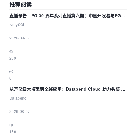
推荐阅读
直播预告｜PG 30 周年系列直播第六期：中国开发者与PG内
核——我们改得动吗？我们贡献了什么？
IvorySQL
|
2026-08-07
|
209
|
0
从万亿级大模型到全线应用：Databend Cloud 助力头部 AI
企业构建全链路 Trace 数据管道
Databend
|
2026-08-07
|
186