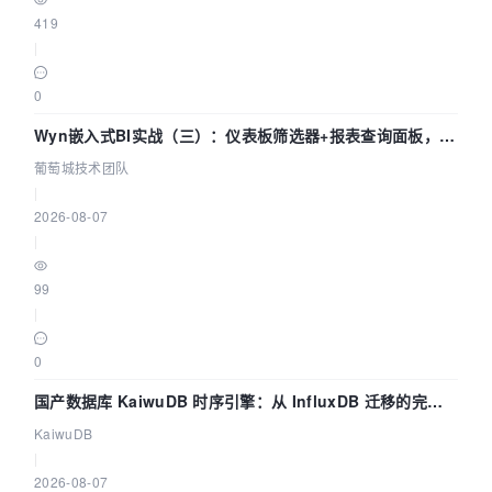
419
|
0
Wyn嵌入式BI实战（三）：仪表板筛选器+报表查询面板，参
数联动全闭环
葡萄城技术团队
|
2026-08-07
|
99
|
0
国产数据库 KaiwuDB 时序引擎：从 InfluxDB 迁移的完整
技术路径
KaiwuDB
|
2026-08-07