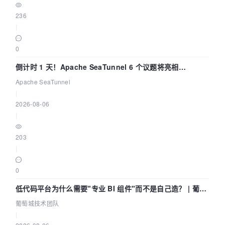
236
|
0
倒计时 1 天！Apache SeaTunnel 6 个议题将亮相
Community Over Code Asia 2026
Apache SeaTunnel
|
2026-08-06
|
203
|
0
低代码平台为什么需要"专业 BI 组件"而不是自己造？ | 葡萄
城技术团队
葡萄城技术团队
|