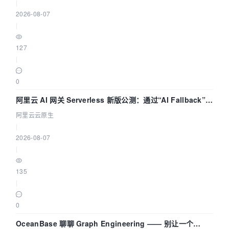
|
2026-08-07
|
127
|
0
阿里云 AI 网关 Serverless 新版公测：通过“AI Fallback”与
拓扑可视化构建 AI 流量治理底座
阿里云云原生
|
2026-08-07
|
135
|
0
OceanBase 聊聊 Graph Engineering —— 别让一个