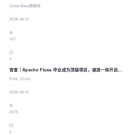
Agent 既当运动员又
OceanBase数据库
|
2026-08-07
|
167
|
0
官宣｜Apache Fluss 毕业成为顶级项目，湖流一体开启
Agentic Lake 全面实时化时代
Flink_China
|
2026-08-07
|
2375
|
0