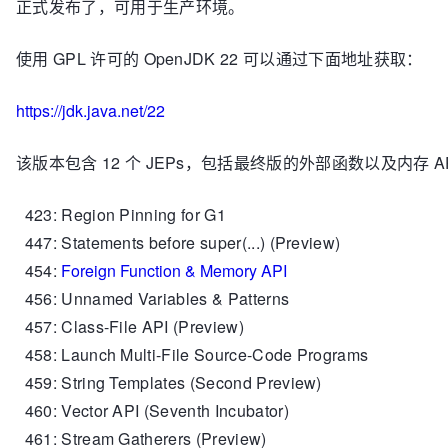
正式发布了，可用于生产环境。
使用 GPL 许可的 OpenJDK 22 可以通过下面地址获取：
https://jdk.java.net/22
该版本包含 12 个 JEPs，包括最终版的外部函数以及内存 AP
423: Region Pinning for G1
447: Statements before super(...) (Preview)
454:
Foreign Function & Memory API
456: Unnamed Variables & Patterns
457: Class-File API (Preview)
458: Launch Multi-File Source-Code Programs
459: String Templates (Second Preview)
460: Vector API (Seventh Incubator)
461: Stream Gatherers (Preview)