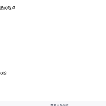
打脸的观点
00除
查看更多评论