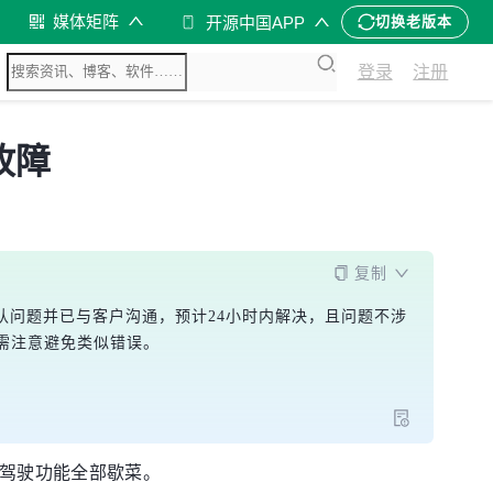
媒体矩阵
开源中国APP
切换老版本
登录
注册
故障
复制
认问题并已与客户沟通，预计24小时内解决，且问题不涉
，需注意避免类似错误。
动驾驶功能全部歇菜。