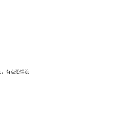
没，有点恐惧没