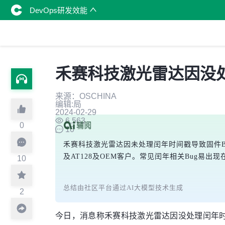
DevOps研发效能
禾赛科技激光雷达因没
来源：OSCHINA
编辑:局
2024-02-29
6,563
0
10
禾赛科技激光雷达因未处理闰年时间戳导致固件B
及AT128及OEM客户。常见闰年相关Bug易
10
总结由社区平台通过AI大模型技术生成
2
今日，消息称禾赛科技激光雷达因没处理闰年时