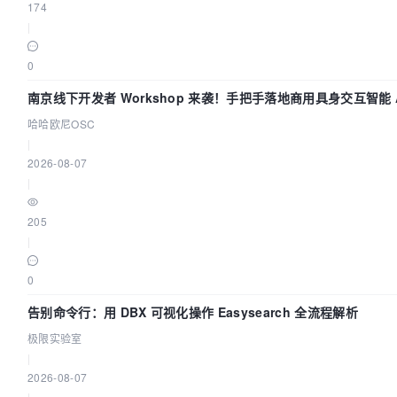
174
|
0
南京线下开发者 Workshop 来袭！手把手落地商用具身交互智能 A
哈哈欧尼OSC
|
2026-08-07
|
205
|
0
告别命令行：用 DBX 可视化操作 Easysearch 全流程解析
极限实验室
|
2026-08-07
|