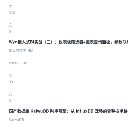
323
|
0
Wyn嵌入式BI实战（三）：仪表板筛选器+报表查询面板，参数联
葡萄城技术团队
|
2026-08-07
|
99
|
0
国产数据库 KaiwuDB 时序引擎：从 InfluxDB 迁移的完整技术
KaiwuDB
|