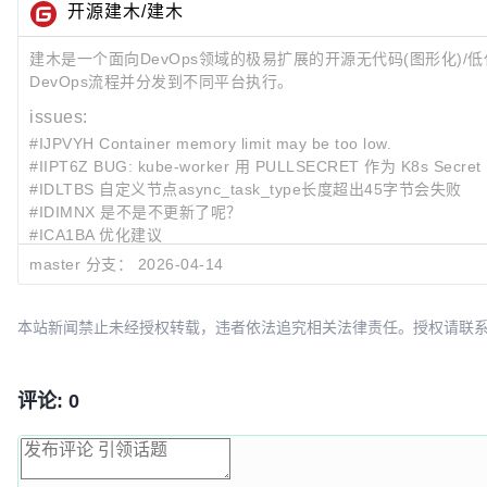
开源建木/建木
建木是一个面向DevOps领域的极易扩展的开源无代码(图形化)/低
DevOps流程并分发到不同平台执行。
issues:
#IJPVYH Container memory limit may be too low.
#IIPT6Z BUG: kube-worker 用 PULLSECRET 作为 K8s Se
#IDLTBS 自定义节点async_task_type长度超出45字节会失败
#IDIMNX 是不是不更新了呢？
#ICA1BA 优化建议
master 分支：
2026-04-14
最近提交:
b9b63038
!1821
fix:
#IIPT6Z
K8s Secret 的 metadata.name
c26f9252
fix:
#IIPT6Z
K8s Secret 的 metadata.name必须符合
本站新闻禁止未经授权转载，违者依法追究相关法律责任。授权请联系：oscbia
ee2b07fd
!1820
fix: 补充遗漏文本国际化
评论: 0