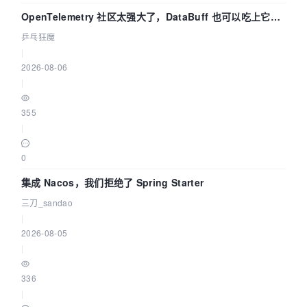
OpenTelemetry 社区太强大了，DataBuff 也可以吃上它的
eBPF 链路了
乒乓狂魔
|
2026-08-06
|
355
|
0
集成 Nacos，我们拒绝了 Spring Starter
三刀_sandao
|
2026-08-05
|
336
|