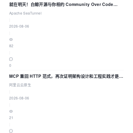
就在明天！白鲸开源与你相约 Community Over Code
Asia 2026 主题演讲！
Apache SeaTunnel
|
2026-08-06
|
82
|
0
MCP 重回 HTTP 范式，再次证明架构设计和工程实践才是稀
缺资源
阿里云云原生
|
2026-08-06
|
21
|