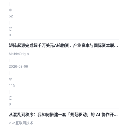
|
52
|
0
矩阵起源完成超千万美元A轮融资，产业资本与国际资本联手
押注企业级AI基础设施赛道
MatrixOrigin
|
2026-08-06
|
115
|
0
从混乱到秩序：我如何搭建一套「规范驱动」的 AI 协作开发
体系
vivo互联网技术