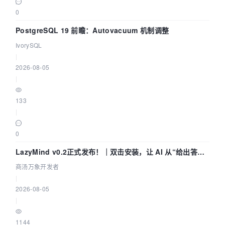
0
PostgreSQL 19 前瞻：Autovacuum 机制调整
IvorySQL
|
2026-08-05
|
133
|
0
LazyMind v0.2正式发布！｜双击安装，让 AI 从“给出答案”
走到“完成交付”
商汤万象开发者
|
2026-08-05
|
1144