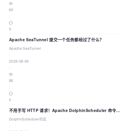
60
|
0
Apache SeaTunnel 提交一个任务都经过了什么？
Apache SeaTunnel
|
2026-08-06
|
86
|
0
不用手写 HTTP 请求！Apache DolphinScheduler 命令行
dsctl 两分钟上手
DolphinScheduler社区
|