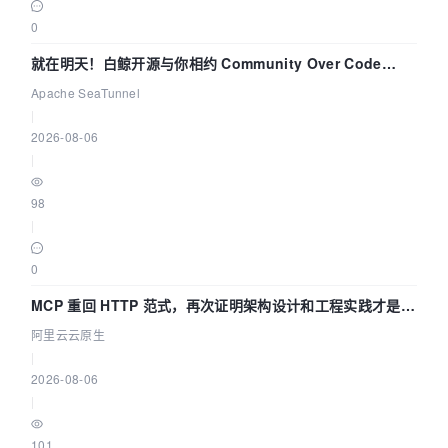
0
就在明天！白鲸开源与你相约 Community Over Code
Asia 2026 主题演讲！
Apache SeaTunnel
|
2026-08-06
|
98
|
0
MCP 重回 HTTP 范式，再次证明架构设计和工程实践才是稀
缺资源
阿里云云原生
|
2026-08-06
|
101