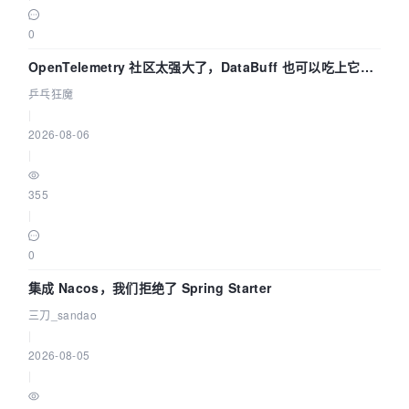
0
OpenTelemetry 社区太强大了，DataBuff 也可以吃上它的
eBPF 链路了
乒乓狂魔
|
2026-08-06
|
355
|
0
集成 Nacos，我们拒绝了 Spring Starter
三刀_sandao
|
2026-08-05
|