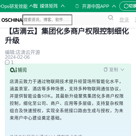
媒体矩阵
vOps研发效能
开源中国APP
切
登录
【店滴云】集团化多商户权限控制细化
升级
编辑:店滴云开源
2024-02-06
1
复制
店滴云致力于通过物联网技术提升经营场所智能化水平，
涵盖茶室、酒店等多种场景，支持多种物联网通信协议，
并提供智能设备SDK。其最新升级聚焦集团化多商户权限
控制，细化至公司、商户、应用等多层级，支持复杂权限
组合及快速授权，实现全系统接口路由生成与授权，为未
来用户中心建设奠定基础。