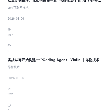
从混乱到秩序：我如何搭建一套「规范驱动」的 AI 协作开发
体系
vivo互联网技术
|
2026-08-06
|
367
|
0
实战从零开始构建一个Coding Agent：Violin ｜得物技术
得物技术
|
2026-08-06
|
322
|