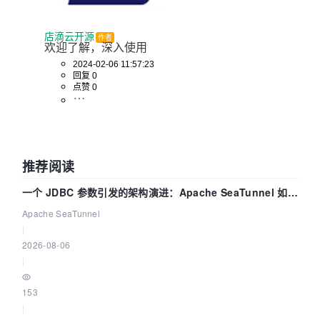
店滴云开源
作者
欢迎了解，深入使用
2024-02-06 11:57:23
回复 0
点赞 0
推荐阅读
一个 JDBC 参数引发的架构演进：Apache SeaTunnel 如何
解决数据同步中的“定时 Flush”难题
Apache SeaTunnel
|
2026-08-06
|
153
|