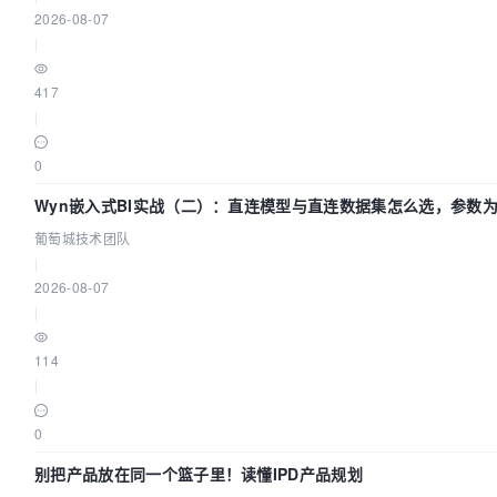
2026-08-07
|
417
|
0
Wyn嵌入式BI实战（二）：直连模型与直连数据集怎么选，参数为
队
葡萄城技术团队
|
2026-08-07
|
114
|
0
别把产品放在同一个篮子里！读懂IPD产品规划