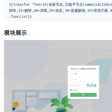
{{transfer 
"func|0|全部节点,已赋予节点|name|id|220x3
修改,15=删除,20=详情,25=状态,30=批量删除,35=添加子级,
.funcList}}
模块展示