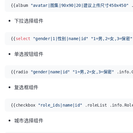
{{album 
"avatar|图集|90x90|20|建议上传尺寸450x450"
 
下拉选择组件
{{
select
"gender|1|性别|name|id"
"1=男,2=女,3=保密"
单选按钮组件
{{radio 
"gender|name|id"
"1=男,2=女,3=保密"
 .info.
复选框组件
{{checkbox 
"role_ids|name|id"
 .roleList .info.Rol
城市选择组件