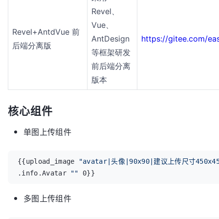
Revel、
Vue、
Revel+AntdVue 前
AntDesign
https://gitee.com/
后端分离版
等框架研发
前后端分离
版本
核心组件
单图上传组件
{{upload_image 
"avatar|头像|90x90|建议上传尺寸450x450
.info.Avatar 
""
0
}}
多图上传组件