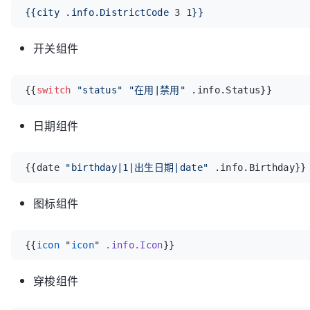
{{city
.info.DistrictCode
3
1
}}
开关组件
{{
switch
"status"
"在用|禁用"
 .info.Status}}
日期组件
{{
date
"birthday|1|出生日期|date"
 .info.Birthday}}
图标组件
{{
icon
 "
icon
" 
.info
.Icon
}}
穿梭组件