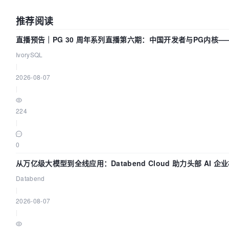
推荐阅读
直播预告｜PG 30 周年系列直播第六期：中国开发者与PG内核
什么？
IvorySQL
|
2026-08-07
|
224
|
0
从万亿级大模型到全线应用：Databend Cloud 助力头部 AI 企业
Databend
|
2026-08-07
|