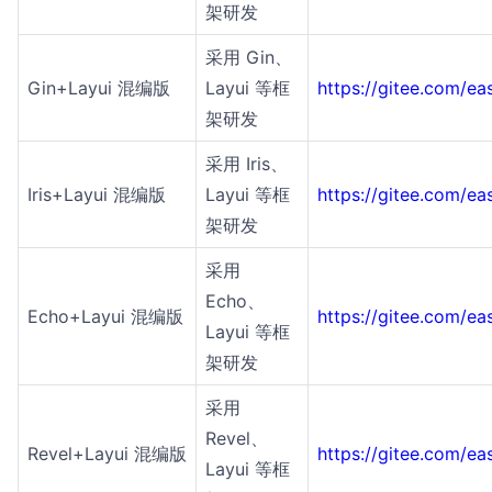
架研发
采用 Gin、
Gin+Layui 混编版
Layui 等框
https://gitee.com/
架研发
采用 Iris、
Iris+Layui 混编版
Layui 等框
https://gitee.com/e
架研发
采用
Echo、
Echo+Layui 混编版
https://gitee.com/
Layui 等框
架研发
采用
Revel、
Revel+Layui 混编版
https://gitee.com/
Layui 等框