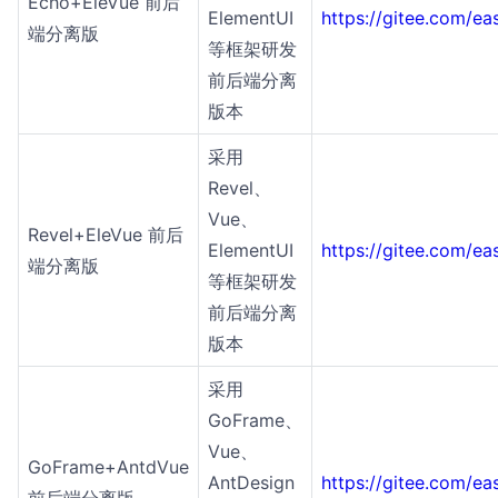
Echo+EleVue 前后
ElementUI
https://gitee.com/
端分离版
等框架研发
前后端分离
版本
采用
Revel、
Vue、
Revel+EleVue 前后
ElementUI
https://gitee.com/
端分离版
等框架研发
前后端分离
版本
采用
GoFrame、
Vue、
GoFrame+AntdVue
AntDesign
https://gitee.com/