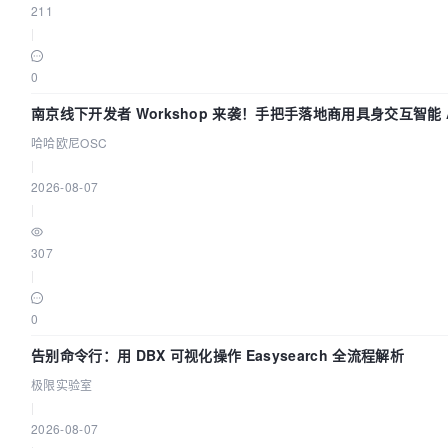
211
|
0
南京线下开发者 Workshop 来袭！手把手落地商用具身交互智能 A
哈哈欧尼OSC
|
2026-08-07
|
307
|
0
告别命令行：用 DBX 可视化操作 Easysearch 全流程解析
极限实验室
|
2026-08-07