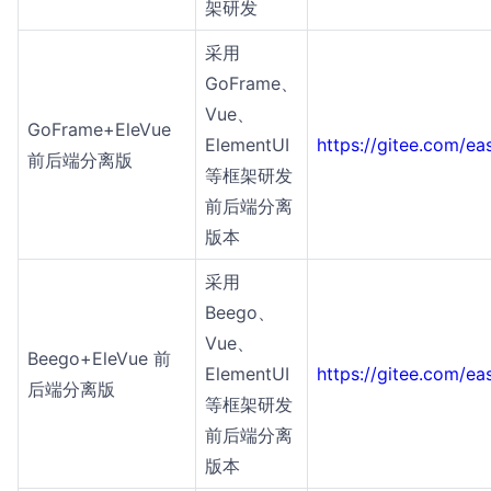
架研发
采用
GoFrame、
Vue、
GoFrame+EleVue
ElementUI
https://gitee.com/
前后端分离版
等框架研发
前后端分离
版本
采用
Beego、
Vue、
Beego+EleVue 前
ElementUI
https://gitee.com/
后端分离版
等框架研发
前后端分离
版本