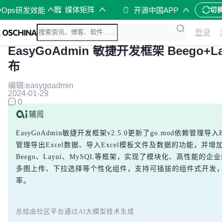
媒体矩阵
vOps研发效能
开源中国APP
切
登录
EasyGoAdmin 敏捷开发框架 Beego+Lay
布
编辑:easygoadmin
2024-01-29
0
EasyGoAdmin敏捷开发框架v2.5.0更新了go.mod依赖管理
管理导出Excel数据、导入Excel模板文件及数据的功能，并
Beego、Layui、MySQL等框架，实现了模块化、高性能的
多图上传、下拉选择等个性化组件，支持可插拔的组件式开发
率。
总结由社区平台通过AI大模型技术生成