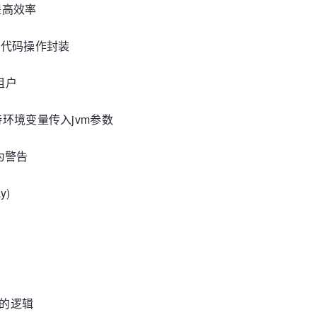
提高效率
地存储代码操作封装
多租户
模式 支持环境变量传入jvm参数
改为警告
y)
户的逻辑