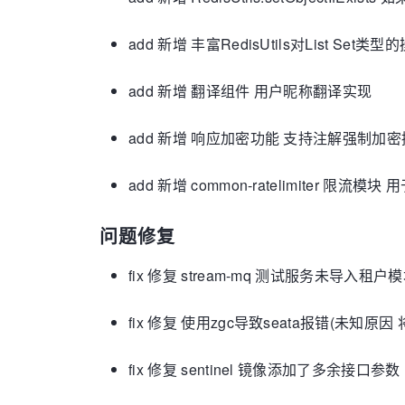
add 新增 丰富RedisUtils对List Set类型
add 新增 翻译组件 用户昵称翻译实现
add 新增 响应加密功能 支持注解强制加密接口数
add 新增 common-ratelimiter 限流模
问题修复
fix 修复 stream-mq 测试服务未导入
fix 修复 使用zgc导致seata报错(未知原因 
fix 修复 sentinel 镜像添加了多余接口参数