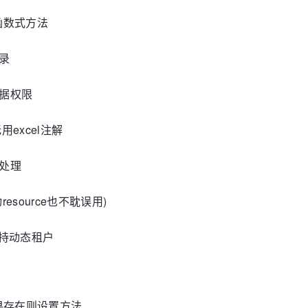
支持函数式方法
登录
数据权限
用excel注解
一处理
esource也不耽误用)
方法支持动态租户
sts 如果存在则设置方法