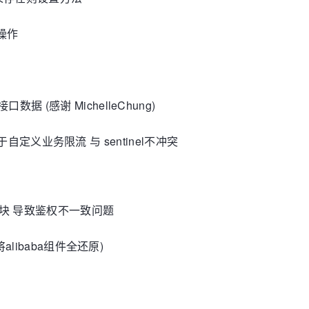
的操作
据 (感谢 MichelleChung)
块 用于自定义业务限流 与 sentinel不冲突
租户模块 导致鉴权不一致问题
将alibaba组件全还原)