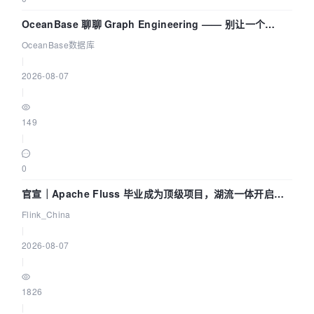
OceanBase 聊聊 Graph Engineering —— 别让一个
Agent 既当运动员又
OceanBase数据库
|
2026-08-07
|
149
|
0
官宣｜Apache Fluss 毕业成为顶级项目，湖流一体开启
Agentic Lake 全面实时化时代
Flink_China
|
2026-08-07
|
1826
|