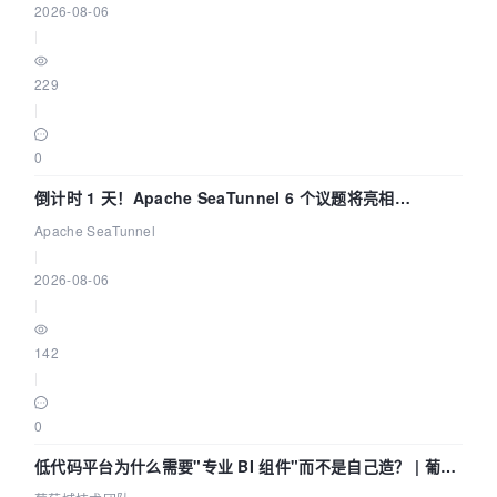
2026-08-06
|
229
|
0
倒计时 1 天！Apache SeaTunnel 6 个议题将亮相
Community Over Code Asia 2026
Apache SeaTunnel
|
2026-08-06
|
142
|
0
低代码平台为什么需要"专业 BI 组件"而不是自己造？ | 葡萄