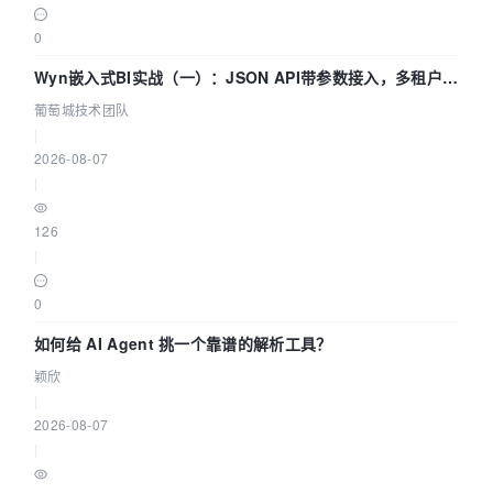
0
Wyn嵌入式BI实战（一）：JSON API带参数接入，多租户数
据源配置指南 | 葡萄城技术团队
葡萄城技术团队
|
2026-08-07
|
126
|
0
如何给 AI Agent 挑一个靠谱的解析工具？
颖欣
|
2026-08-07
|