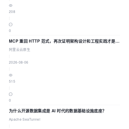
208
|
0
MCP 重回 HTTP 范式，再次证明架构设计和工程实践才是稀
缺资源
阿里云云原生
|
2026-08-06
|
515
|
0
为什么开源数据集成是 AI 时代的数据基础设施底座？
Apache SeaTunnel
|