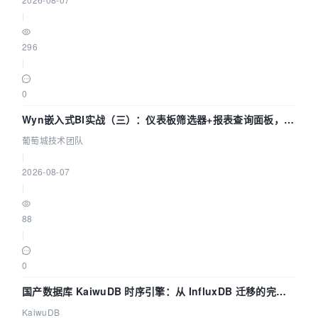
|
296
|
0
Wyn嵌入式BI实战（三）：仪表板筛选器+报表查询面板，参
数联动全闭环
葡萄城技术团队
|
2026-08-07
|
88
|
0
国产数据库 KaiwuDB 时序引擎：从 InfluxDB 迁移的完整
技术路径
KaiwuDB