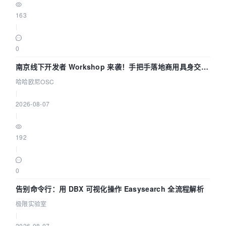
163
|
0
南京线下开发者 Workshop 来袭！手把手落地商用具身交互
智能 Agent 应用
哈哈欧尼OSC
|
2026-08-07
|
192
|
0
告别命令行：用 DBX 可视化操作 Easysearch 全流程解析
极限实验室
|
2026-08-07