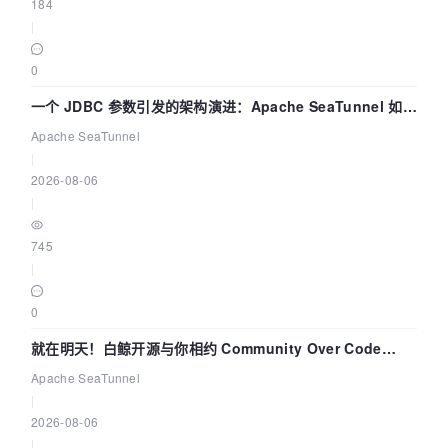
184
|
0
一个 JDBC 参数引发的架构演进：Apache SeaTunnel 如何
解决数据同步中的“定时 Flush”难题
Apache SeaTunnel
|
2026-08-06
|
745
|
0
就在明天！白鲸开源与你相约 Community Over Code
Asia 2026 主题演讲！
Apache SeaTunnel
|
2026-08-06
|