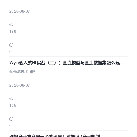
|
2026-08-07
|
198
|
0
Wyn嵌入式BI实战（二）：直连模型与直连数据集怎么选，
参数为什么不生效？| 葡萄城技术团队
葡萄城技术团队
|
2026-08-07
|
105
|
0
别把产品放在同一个篮子里！读懂IPD产品规划