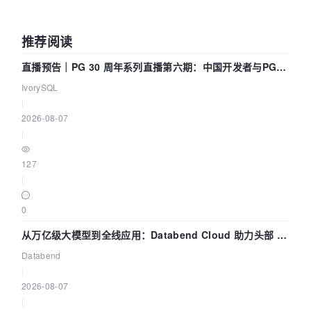
推荐阅读
直播预告｜PG 30 周年系列直播第六期：中国开发者与PG内
核——我们改得动吗？我们贡献了什么？
IvorySQL
|
2026-08-07
|
127
|
0
从万亿级大模型到全线应用：Databend Cloud 助力头部 AI
企业构建全链路 Trace 数据管道
Databend
|
2026-08-07
|