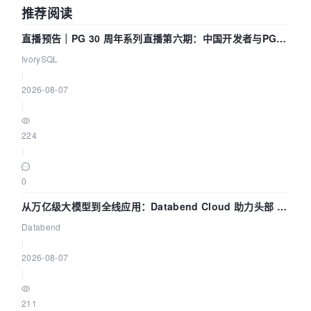
推荐阅读
直播预告｜PG 30 周年系列直播第六期：中国开发者与PG内
核——我们改得动吗？我们贡献了什么？
IvorySQL
|
2026-08-07
|
224
|
0
从万亿级大模型到全线应用：Databend Cloud 助力头部 AI
企业构建全链路 Trace 数据管道
Databend
|
2026-08-07
|
211