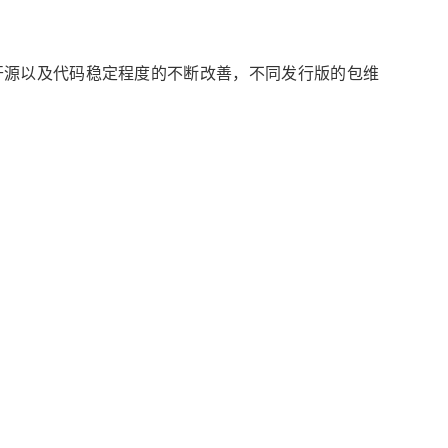
代码开源以及代码稳定程度的不断改善，不同发行版的包维
境的主要组件适配，包括 Arch Linux、
Debian、Gentoo、Fedora 等。
SCHINA
OSCHINA
OSCHINA
了用户所需要的一切，DDE is so pretty！”
开发者生态社区
pin V23 是 deepin（深度）社区最新的发行版，将具备全