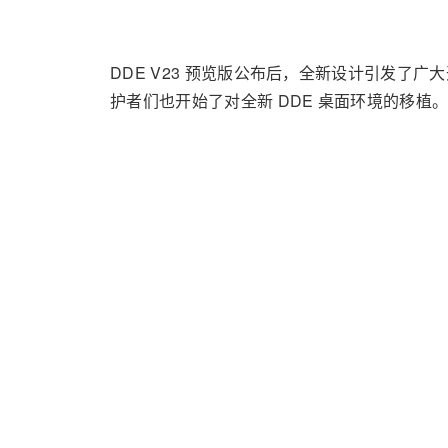
DDE V23 预览版公布后，全新设计引发了
护者们也开始了对全新 DDE 桌面环境的移植
现如今，在这些来自不同发行版的包维护者和社区贡
UbuntuDDE、NixOS、openSUSE 等。还
此外，针对 DDE V23 全新升级的报道，海外用
同时，deepin（深度）社区研发负责人表示，DDE