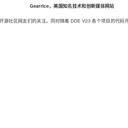
Gearrice，美国知名技术和创新媒体网站
广大开源社区网友们的关注。同时随着 DDE V23 各个项目的
。
献者们的一同努力下，已经有多个发行版完成 DDE V23 桌面环
有很多发行版仍在积极的对 DDE V23 进行移植，其中知名的发行版包括 
O
户给出了积极的评价，认为“deepin（深度）操作系统已经很好地满足
开源
×
AI ·
 V23 即将在明年的 deepin V23 正式版里与大家见面。
dee