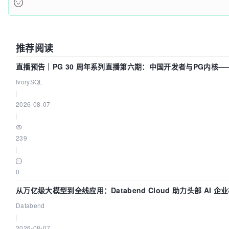
推荐阅读
直播预告｜PG 30 周年系列直播第六期：中国开发者与PG内核
我们贡献了什么？
IvorySQL
|
2026-08-07
|
239
|
0
从万亿级大模型到全线应用：Databend Cloud 助力头部 AI 
Trace 数据管道
Databend
|
2026-08-07