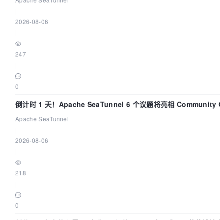
|
2026-08-06
|
247
|
0
倒计时 1 天！Apache SeaTunnel 6 个议题将亮相 Community Ov
2026
Apache SeaTunnel
|
2026-08-06
|
218
|
0