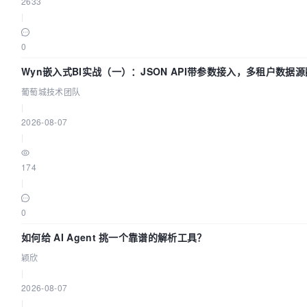
2633
|
0
Wyn嵌入式BI实战（一）：JSON API带参数接入，多租户数据源
城技术团队
葡萄城技术团队
|
2026-08-07
|
174
|
0
如何给 AI Agent 挑一个靠谱的解析工具？
颖欣
|
2026-08-07
|