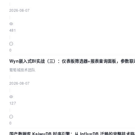
|
2026-08-07
|
481
|
0
Wyn嵌入式BI实战（三）：仪表板筛选器+报表查询面板，参数联
葡萄城技术团队
|
2026-08-07
|
127
|
0
国产数据库 KaiwuDB 时序引擎：从 InfluxDB 迁移的完整技术