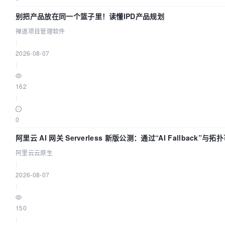
别把产品放在同一个篮子里！读懂IPD产品规划
禅道项目管理软件
|
2026-08-07
|
162
|
0
阿里云 AI 网关 Serverless 新版公测：通过“AI Fallback”与拓
量治理底座
阿里云云原生
|
2026-08-07
|
150
|