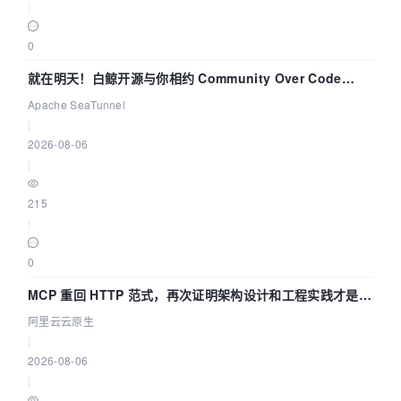
|
0
就在明天！白鲸开源与你相约 Community Over Code
Asia 2026 主题演讲！
Apache SeaTunnel
|
2026-08-06
|
215
|
0
MCP 重回 HTTP 范式，再次证明架构设计和工程实践才是稀
缺资源
阿里云云原生
|
2026-08-06
|