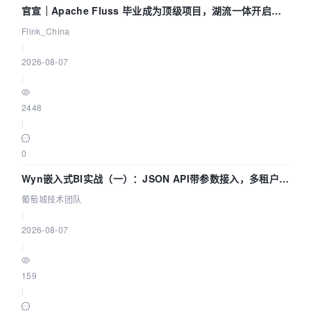
官宣｜Apache Fluss 毕业成为顶级项目，湖流一体开启
Agentic Lake 全面实时化时代
Flink_China
|
2026-08-07
|
2448
|
0
Wyn嵌入式BI实战（一）：JSON API带参数接入，多租户数
据源配置指南 | 葡萄城技术团队
葡萄城技术团队
|
2026-08-07
|
159
|