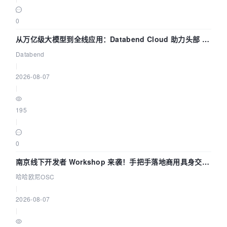
0
从万亿级大模型到全线应用：Databend Cloud 助力头部 AI
企业构建全链路 Trace 数据管道
Databend
|
2026-08-07
|
195
|
0
南京线下开发者 Workshop 来袭！手把手落地商用具身交互
智能 Agent 应用
哈哈欧尼OSC
|
2026-08-07
|