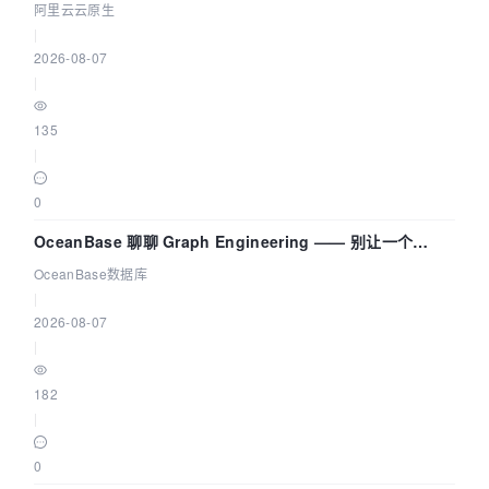
拓扑可视化构建 AI 流量治理底座
阿里云云原生
|
2026-08-07
|
135
|
0
OceanBase 聊聊 Graph Engineering —— 别让一个
Agent 既当运动员又
OceanBase数据库
|
2026-08-07
|
182
|
0