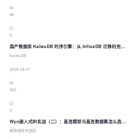
|
99
|
0
国产数据库 KaiwuDB 时序引擎：从 InfluxDB 迁移的完整
技术路径
KaiwuDB
|
2026-08-07
|
380
|
0
Wyn嵌入式BI实战（二）：直连模型与直连数据集怎么选，
参数为什么不生效？| 葡萄城技术团队
葡萄城技术团队
|