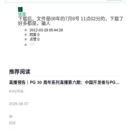
钱
钱俊
下载后，文件是08年的7月8号 11点02分的，下载了
好多都是，骗人
2012-03-28 05:44:28
回复 0
点赞 0
推荐阅读
直播预告｜PG 30 周年系列直播第六期：中国开发者与PG内
核——我们改得动吗？我们贡献了什么？
IvorySQL
|
2026-08-07
|
209
|