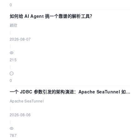
0
如何给 AI Agent 挑一个靠谱的解析工具？
颖欣
|
2026-08-07
|
215
|
0
一个 JDBC 参数引发的架构演进：Apache SeaTunnel 如何
解决数据同步中的“定时 Flush”难题
Apache SeaTunnel
|
2026-08-06
|
787