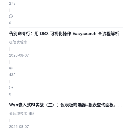
279
|
0
告别命令行：用 DBX 可视化操作 Easysearch 全流程解析
极限实验室
|
2026-08-07
|
432
|
0
Wyn嵌入式BI实战（三）：仪表板筛选器+报表查询面板，参
数联动全闭环
葡萄城技术团队
|
2026-08-07