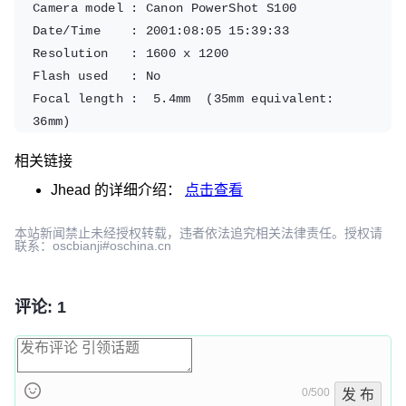
Camera model : Canon PowerShot S100
Date/Time    : 2001:08:05 15:39:33
Resolution   : 1600 x 1200
Flash used   : No
Focal length :  5.4mm  (35mm equivalent: 
36mm)
CCD Width    : 5.23mm
相关链接
Exposure time: 0.100 s  (1/10)
Aperture     : f/2.8
Jhead
的详细介绍：
点击查看
Focus Dist.  : 1.18m
本站新闻禁止未经授权转载，违者依法追究相关法律责任。授权请
Metering Mode: center weight
联系：oscbianji#oschina.cn
Jpeg process : Baseline
评论: 1
0/500
发 布