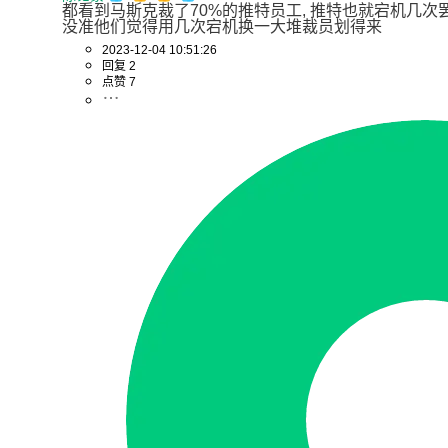
都看到马斯克裁了70%的推特员工, 推特也就宕机几次罢了
没准他们觉得用几次宕机换一大堆裁员划得来
2023-12-04 10:51:26
回复 2
点赞 7