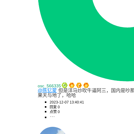
osc_566335
@陈钇蒙
但是洋马炒吹牛逼阿三，国内是吵
果天与地了，哈哈
2023-12-07 13:40:41
回复 0
点赞 0