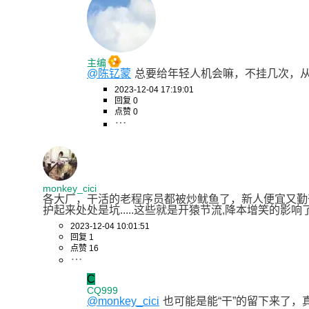
主编
@陈钇蒙
总要给年轻人机会嘛，不挂几次，从
2023-12-04 17:19:01
回复 0
点赞 0
monkey_cici
各大厂，干活的老程序员都被炒鱿鱼了，新人便宜又勤
护起来处处是坑.....这些就是开猿节流,降本增笑的影响了..
2023-12-04 10:01:51
回复 1
点赞 16
C
CQ999
@monkey_cici
也可能是能“干”的留下来了，