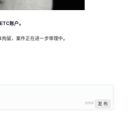
ETC账户。
事拘留，案件正在进一步审理中。
0/500
发 布