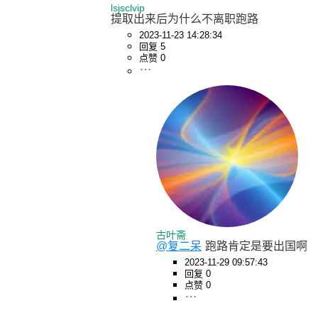
lsjsclvip
提取出来后为什么不离职跑路
2023-11-23 14:28:34
回复 5
点赞 0
古叶斋
@复二呆
跑路肯定是要出国啊
2023-11-29 09:57:43
回复 0
点赞 0