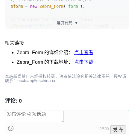
$form
 = 
new
Zebra_Form
(
'form'
);

// the label for the "email" field
展开代码
▼
$form
->
add
(
'label'
, 
'label_email'
, 
'email'
, 
'Email'
);

相关链接
// add the "email" field
// the "&" symbol is there so that $obj will be 
Zebra_Form
的详细介绍：
点击查看
a reference to the object in PHP 4
Zebra_Form
的下载地址：
点击下载
// for PHP 5+ there is no need for it
$obj
 = & 
$form
->
add
(
'text'
, 
'email'
, 
''
, 
本站新闻禁止未经授权转载，违者依法追究相关法律责任。授权请
array
(
'autocomplete'
 => 
'off'
));

联系：oscbianji#oschina.cn
// set rules
$obj
->
set_rule
(
array
(

评论: 0
    // error messages will be sent to a 
variable called 
"error"
, usable in custom 
templates

'required'
  =>  
array
(
'error'
, 
'Email is 
0/500
发 布
required!'
),
