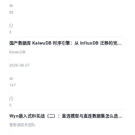
'remember_me_yes'
, 
'Remember me'
);

82
// "submit"
|
$form
->
add
(
'submit'
, 
'btnsubmit'
, 
'Submit'
);

0
// validate the form
if
 (
$form
->
validate
()) {

国产数据库 KaiwuDB 时序引擎：从 InfluxDB 迁移的完整
// do stuff here
技术路径
KaiwuDB
|
// auto generate output, labels above form 
2026-08-07
elements
|
$form
->
render
?>
147
|
0
Wyn嵌入式BI实战（二）：直连模型与直连数据集怎么选，
参数为什么不生效？| 葡萄城技术团队
葡萄城技术团队
|