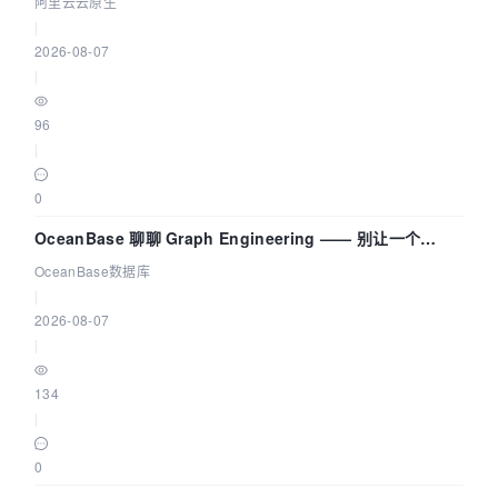
拓扑可视化构建 AI 流量治理底座
阿里云云原生
|
2026-08-07
|
96
|
0
OceanBase 聊聊 Graph Engineering —— 别让一个
Agent 既当运动员又
OceanBase数据库
|
2026-08-07
|
134
|
0