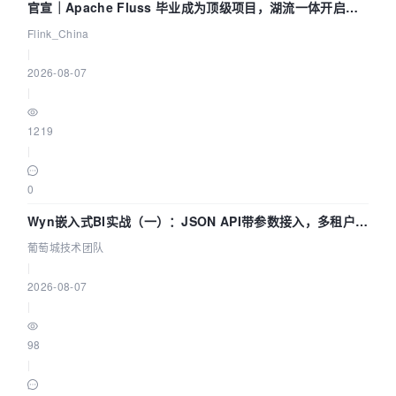
官宣｜Apache Fluss 毕业成为顶级项目，湖流一体开启
Agentic Lake 全面实时化时代
Flink_China
|
2026-08-07
|
1219
|
0
Wyn嵌入式BI实战（一）：JSON API带参数接入，多租户数
据源配置指南 | 葡萄城技术团队
葡萄城技术团队
|
2026-08-07
|
98
|