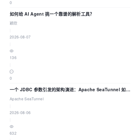
0
如何给 AI Agent 挑一个靠谱的解析工具？
颖欣
|
2026-08-07
|
136
|
0
一个 JDBC 参数引发的架构演进：Apache SeaTunnel 如何
解决数据同步中的“定时 Flush”难题
Apache SeaTunnel
|
2026-08-06
|
632
|