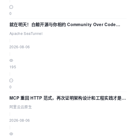
0
就在明天！白鲸开源与你相约 Community Over Code
Asia 2026 主题演讲！
Apache SeaTunnel
|
2026-08-06
|
195
|
0
MCP 重回 HTTP 范式，再次证明架构设计和工程实践才是稀
缺资源
阿里云云原生
|
2026-08-06
|