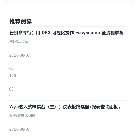
'email'
     =>  
array
(
'error'
, 
'Email 
address seems to be invalid!'
),

));

推荐阅读
// "password"
告别命令行：用 DBX 可视化操作 Easysearch 全流程解析
$form
->
add
(
'label'
, 
'label_password'
, 
极限实验室
'password'
, 
'Password'
|
$obj
 = & 
$form
->
add
(
'password'
, 
'password'
, 
''
, 
2026-08-07
array
(
'autocomplete'
 => 
'off'
|
$obj
->
set_rule
(
array
(

'required'
  => 
array
(
'error'
, 
'Password is 
108
required!'
),

|
'length'
    => 
array
(
6
, 
10
, 
'error'
, 
'The 
password must have between 6 and 10 
0
characters'
),

));

Wyn嵌入式BI实战（三）：仪表板筛选器+报表查询面板，参
数联动全闭环
葡萄城技术团队
// "remember me"
|
$form
->
add
(
'checkbox'
, 
'remember_me'
, 
'yes'
2026-08-07
$form
->
add
(
'label'
, 
'label_remember_me_yes'
, 
|