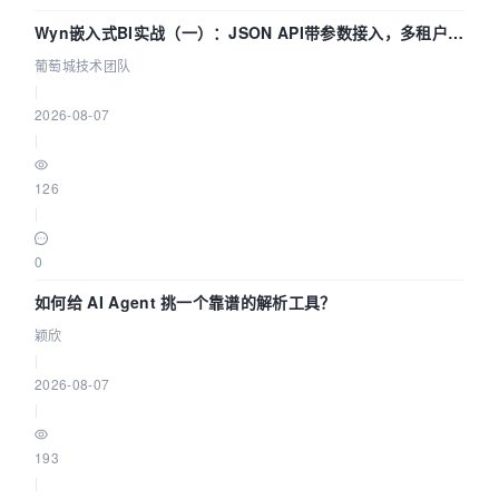
Wyn嵌入式BI实战（一）：JSON API带参数接入，多租户数
据源配置指南 | 葡萄城技术团队
葡萄城技术团队
|
2026-08-07
|
126
|
0
如何给 AI Agent 挑一个靠谱的解析工具？
颖欣
|
2026-08-07
|
193
|