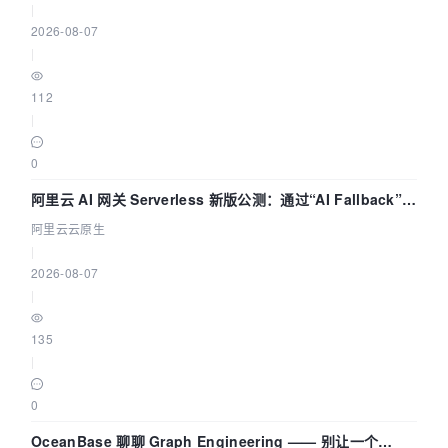
|
2026-08-07
|
112
|
0
阿里云 AI 网关 Serverless 新版公测：通过“AI Fallback”与
拓扑可视化构建 AI 流量治理底座
阿里云云原生
|
2026-08-07
|
135
|
0
OceanBase 聊聊 Graph Engineering —— 别让一个