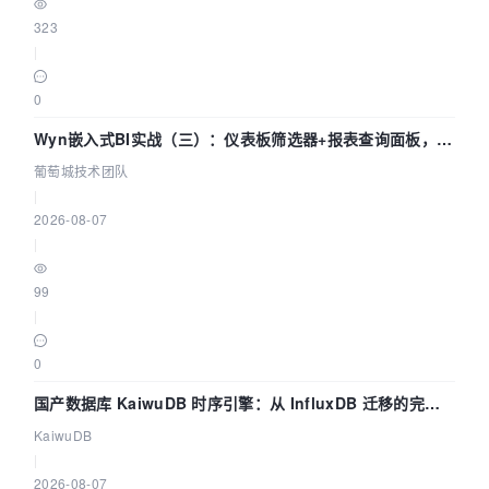
323
|
0
Wyn嵌入式BI实战（三）：仪表板筛选器+报表查询面板，参
数联动全闭环
葡萄城技术团队
|
2026-08-07
|
99
|
0
国产数据库 KaiwuDB 时序引擎：从 InfluxDB 迁移的完整
技术路径
KaiwuDB
|
2026-08-07