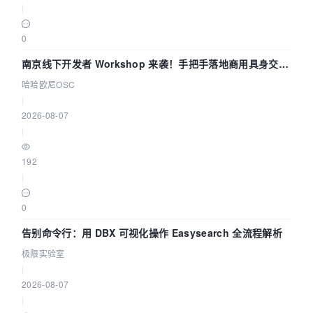
|
0
南京线下开发者 Workshop 来袭！手把手落地商用具身交互
智能 Agent 应用
哈哈欧尼OSC
|
2026-08-07
|
192
|
0
告别命令行：用 DBX 可视化操作 Easysearch 全流程解析
极限实验室
|
2026-08-07
|