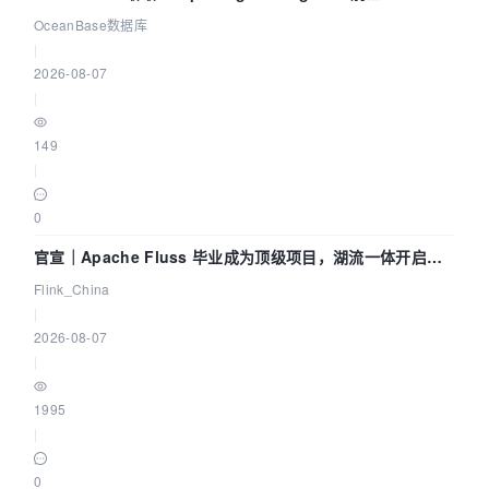
Agent 既当运动员又
OceanBase数据库
|
2026-08-07
|
149
|
0
官宣｜Apache Fluss 毕业成为顶级项目，湖流一体开启
Agentic Lake 全面实时化时代
Flink_China
|
2026-08-07
|
1995
|
0