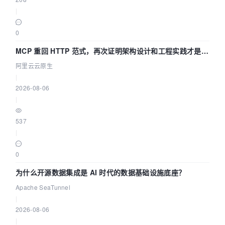
|
0
MCP 重回 HTTP 范式，再次证明架构设计和工程实践才是稀
缺资源
阿里云云原生
|
2026-08-06
|
537
|
0
为什么开源数据集成是 AI 时代的数据基础设施底座？
Apache SeaTunnel
|
2026-08-06
|