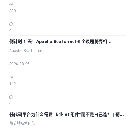
229
|
0
倒计时 1 天！Apache SeaTunnel 6 个议题将亮相
Community Over Code Asia 2026
Apache SeaTunnel
|
2026-08-06
|
142
|
0
低代码平台为什么需要"专业 BI 组件"而不是自己造？ | 葡萄
城技术团队
葡萄城技术团队
|