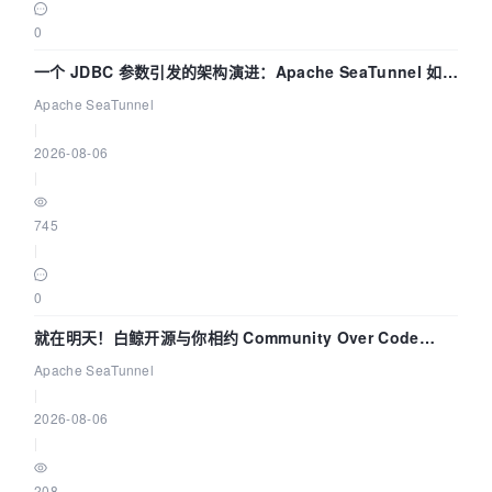
0
一个 JDBC 参数引发的架构演进：Apache SeaTunnel 如何
解决数据同步中的“定时 Flush”难题
Apache SeaTunnel
|
2026-08-06
|
745
|
0
就在明天！白鲸开源与你相约 Community Over Code
Asia 2026 主题演讲！
Apache SeaTunnel
|
2026-08-06
|
208