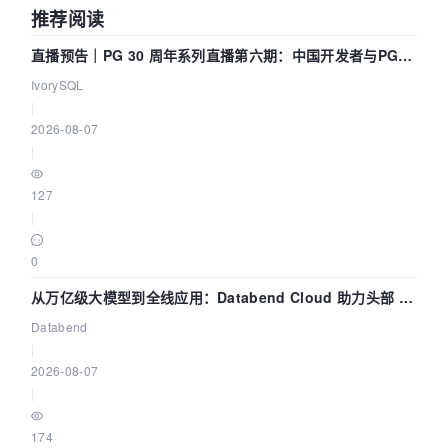
推荐阅读
直播预告｜PG 30 周年系列直播第六期：中国开发者与PG内
核——我们改得动吗？我们贡献了什么？
IvorySQL
|
2026-08-07
|
127
|
0
从万亿级大模型到全线应用：Databend Cloud 助力头部 AI
企业构建全链路 Trace 数据管道
Databend
|
2026-08-07
|
174