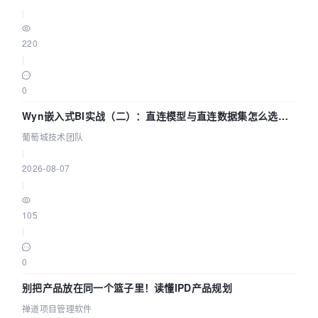
|
220
|
0
Wyn嵌入式BI实战（二）：直连模型与直连数据集怎么选，
参数为什么不生效？| 葡萄城技术团队
葡萄城技术团队
|
2026-08-07
|
105
|
0
别把产品放在同一个篮子里！读懂IPD产品规划
禅道项目管理软件