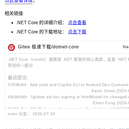
点此查看详情
。
相关链接
.NET Core
的详细介绍：
点击查看
.NET Core
的下载地址：
点击下载
Gitee 极速下载/dotnet-core
Sta
.NET Core（corefx）是微软 .NET 框架的核心类库，这是 .NET Fo
项目的一部分
最近提交:
37096df4
Add sshd and Copilot CLI to Android Dev Contain
Kevin Jones
2026-
46cb84db
Update ad-hoc signing in HostModel for changed
Elinor Fung
2026-
fb070c0e
JIT: Optimize always suspending helpers (#130493
main 分支：
2026-07-24
Jakob Botsch Nielsen
2026-