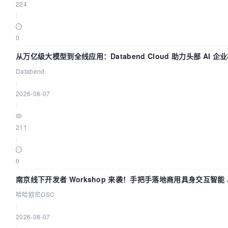
224
|
0
从万亿级大模型到全线应用：Databend Cloud 助力头部 AI 
Trace 数据管道
Databend
|
2026-08-07
|
211
|
0
南京线下开发者 Workshop 来袭！手把手落地商用具身交互智能 A
用
哈哈欧尼OSC
|
2026-08-07
|