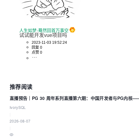
人生如梦-蓦然回首万事空
试试能开发vue项目吗
2023-11-03 19:52:24
回复 0
点赞 0
推荐阅读
直播预告｜PG 30 周年系列直播第六期：中国开发者与PG内核—
动吗？我们贡献了什么？
IvorySQL
|
2026-08-07
|