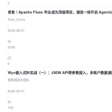
0
官宣｜Apache Fluss 毕业成为顶级项目，湖流一体开启 Agentic 
面实时化时代
Flink_China
|
2026-08-07
|
2536
|
0
Wyn嵌入式BI实战（一）：JSON API带参数接入，多租户数据源
葡萄城技术团队
葡萄城技术团队
|
2026-08-07
|
159