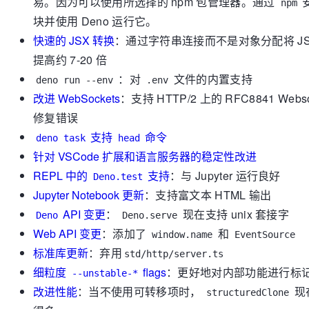
易。因为可以使用所选择的 npm 包管理器。通过
安
npm
块并使用 Deno 运行它。
快速的 JSX 转换
：通过字符串连接而不是对象分配将 JS
提高约 7-20 倍
：对
文件的内置支持
deno run --env
.env
改进 WebSockets
：支持 HTTP/2 上的 RFC8841 Webs
修复错误
支持
命令
deno task
head
针对 VSCode 扩展和语言服务器的稳定性改进
REPL 中的
支持
：与 Jupyter 运行良好
Deno.test
Jupyter Notebook 更新
：支持富文本 HTML 输出
API 变更
：
现在支持 unix 套接字
Deno
Deno.serve
Web API 变更
：添加了
和
window.name
EventSource
标准库更新
：弃用
std/http/server.ts
细粒度
flags
：更好地对内部功能进行标
--unstable-*
改进性能
：当不使用可转移项时，
现
structuredClone