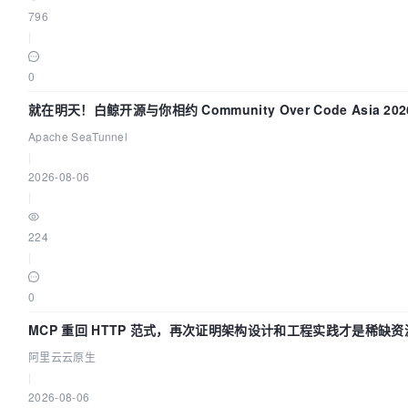
796
|
0
就在明天！白鲸开源与你相约 Community Over Code Asia 20
讲！
Apache SeaTunnel
|
2026-08-06
|
224
|
0
MCP 重回 HTTP 范式，再次证明架构设计和工程实践才是稀缺资
阿里云云原生
|
2026-08-06