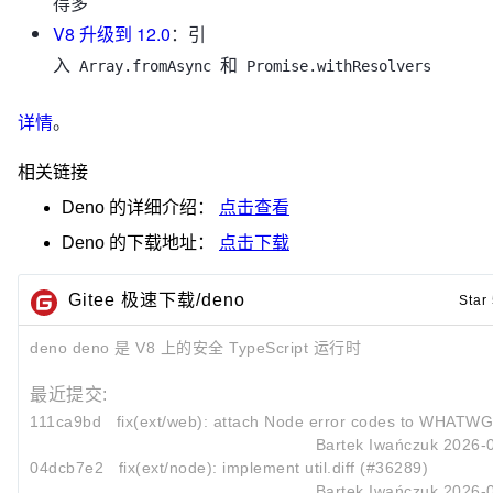
得多
V8 升级到 12.0
：引
入
和
Array.fromAsync
Promise.withResolvers
详情
。
相关链接
Deno
的详细介绍：
点击查看
Deno
的下载地址：
点击下载
Gitee 极速下载/deno
Star
deno deno 是 V8 上的安全 TypeScript 运行时
最近提交:
111ca9bd
fix(ext/web): attach Node error codes to WHATWG A
Bartek Iwańczuk
2026-
04dcb7e2
fix(ext/node): implement util.diff (#36289)
Bartek Iwańczuk
2026-