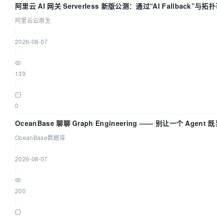
阿里云 AI 网关 Serverless 新版公测：通过“AI Fallback”与
AI 流量治理底座
阿里云云原生
|
2026-08-07
|
139
|
0
OceanBase 聊聊 Graph Engineering —— 别让一个 Agen
OceanBase数据库
|
2026-08-07
|
200
|