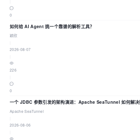
|
0
如何给 AI Agent 挑一个靠谱的解析工具？
颖欣
|
2026-08-07
|
226
|
0
一个 JDBC 参数引发的架构演进：Apache SeaTunnel 如何
的“定时 Flush”难题
Apache SeaTunnel
|
2026-08-06
|