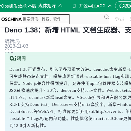
媒体矩阵
vOps研发效能
开源中国APP
切
登录
Deno 1.38：新增 HTML 文档生成器、
编辑:局
2023-11-03
1
Deno1.38正式发布，引入了多项重大改进。denodoc命令新增–h
可生成静态站点文档。模块热更新通过–unstable-hmr flag实
保留。Node.js兼容性得到提升，允许使用npm包管理器安装
JSX转换速度提升7-20倍，denorun支持.env文件。WebSocke
HTTP/2，denotask新增head命令。VSCode扩展和语言服务
REPL支持Deno.test。Deno.serve支持unix套接字，新增window
EventSource等WebAPI。标准库更新弃用std/http/server.ts，
unstable-* flags标记内部功能。性能优化使structuredClone
到12.0引入新特性。