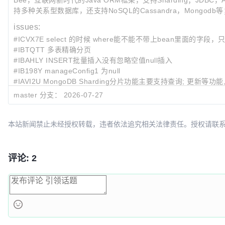
Bee，互联网新时代的Java ORM框架，支持Sharding；JDBC，An
持多种关系型数据库，还支持NoSQL的Cassandra，Mongodb等；
issues:
#ICVX7E select 的时候 where能不能不带上bean里面的字段，只
#IBTQTT 多表精确分页
#IBAHLY INSERT批量插入没有忽略空值null插入
#IB198Y manageConfig1 为null
#IAVI2U MongoDB Sharding分片功能主要支持查询; 更新等功
master 分支：
2026-07-27
最近提交:
e28e9641
14. adjust sharding sql for order by part donot in s
本站新闻禁止未经授权转载，违者依法追究相关法律责任。授权请联系：oscbia
2dfac75d
update for 3.0.0.7
14174133
DDL create table(entity -> table) support @NotNul
评论: 2