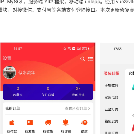
P+MySQL，服务端 Yii2 框架，移动端 uniapp。使用 vue3/vit
模块，对接微信、支付宝等各端支付登陆接口。本次更新修复