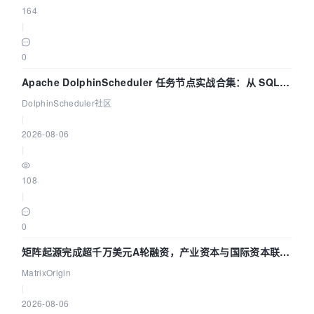
164
|
0
Apache DolphinScheduler 任务节点实战合集：从 SQL、
DataX 到 Spark、Flink 一次配置全打通
DolphinScheduler社区
|
2026-08-06
|
108
|
0
矩阵起源完成超千万美元A轮融资，产业资本与国际资本联手
押注企业级AI基础设施赛道
MatrixOrigin
|
2026-08-06