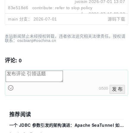
jvoisin
2026-07-01 13:07
83e518d6
contribute: refer to slop policy
sofus
2026-07-15 08:32
main 分支：
2026-07-01
源码下载
3c3828b3
content: move slop policy away from docs
sofus
2026-07-14 22:08
本站新闻禁止未经授权转载，违者依法追究相关法律责任。授权请
联系：oscbianji#oschina.cn
评论: 0
0/500
发 布
推荐阅读
一个 JDBC 参数引发的架构演进：Apache SeaTunnel 如何