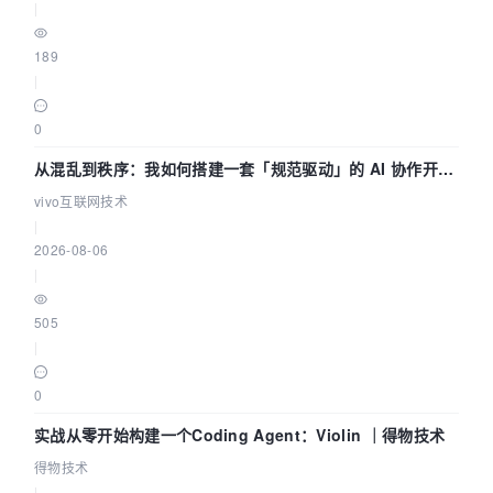
|
189
|
0
从混乱到秩序：我如何搭建一套「规范驱动」的 AI 协作开发
体系
vivo互联网技术
|
2026-08-06
|
505
|
0
实战从零开始构建一个Coding Agent：Violin ｜得物技术
得物技术
|