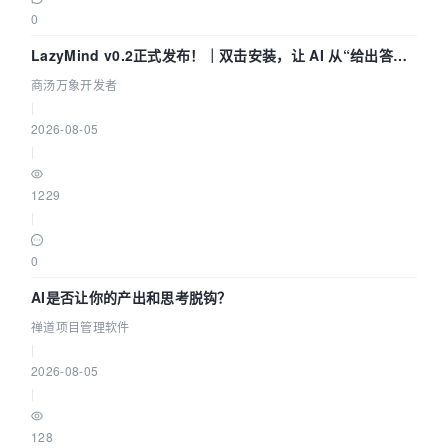
0
LazyMind v0.2正式发布！｜双击安装，让 AI 从“给出答案”
走到“完成交付”
商汤万象开发者
|
2026-08-05
|
1229
|
0
AI是否让你的产出和思考脱钩？
禅道项目管理软件
|
2026-08-05
|
128