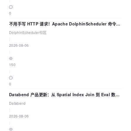
|
0
不用手写 HTTP 请求！Apache DolphinScheduler 命令行
dsctl 两分钟上手
DolphinScheduler社区
|
2026-08-06
|
150
|
0
Databend 产品更新：从 Spatial Index Join 到 Eval 数据
管道
Databend
|
2026-08-06
|