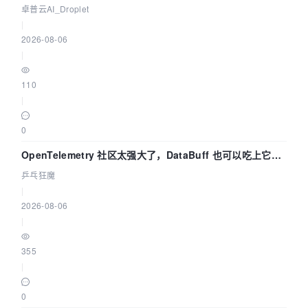
卓普云AI_Droplet
|
2026-08-06
|
110
|
0
OpenTelemetry 社区太强大了，DataBuff 也可以吃上它的
eBPF 链路了
乒乓狂魔
|
2026-08-06
|
355
|
0