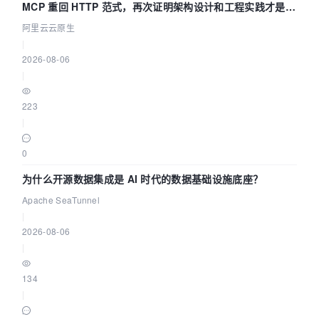
MCP 重回 HTTP 范式，再次证明架构设计和工程实践才是稀
缺资源
阿里云云原生
|
2026-08-06
|
223
|
0
为什么开源数据集成是 AI 时代的数据基础设施底座？
Apache SeaTunnel
|
2026-08-06
|
134
|