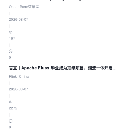
Agent 既当运动员又
OceanBase数据库
|
2026-08-07
|
167
|
0
官宣｜Apache Fluss 毕业成为顶级项目，湖流一体开启
Agentic Lake 全面实时化时代
Flink_China
|
2026-08-07
|
2272
|
0