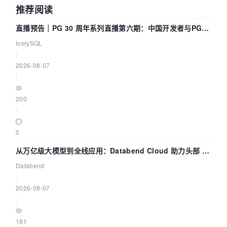
推荐阅读
直播预告｜PG 30 周年系列直播第六期：中国开发者与PG内
核——我们改得动吗？我们贡献了什么？
IvorySQL
|
2026-08-07
|
200
|
0
从万亿级大模型到全线应用：Databend Cloud 助力头部 AI
企业构建全链路 Trace 数据管道
Databend
|
2026-08-07
|
181