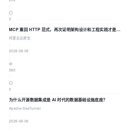
|
0
MCP 重回 HTTP 范式，再次证明架构设计和工程实践才是稀
缺资源
阿里云云原生
|
2026-08-06
|
580
|
0
为什么开源数据集成是 AI 时代的数据基础设施底座？
Apache SeaTunnel
|
2026-08-06
|