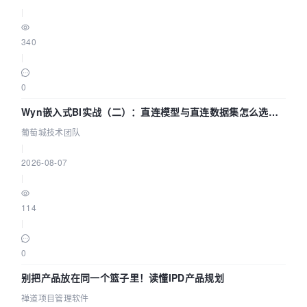
|
340
|
0
Wyn嵌入式BI实战（二）：直连模型与直连数据集怎么选，
参数为什么不生效？| 葡萄城技术团队
葡萄城技术团队
|
2026-08-07
|
114
|
0
别把产品放在同一个篮子里！读懂IPD产品规划
禅道项目管理软件