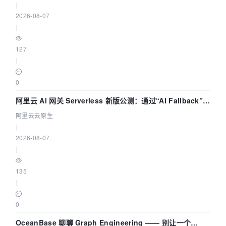
|
2026-08-07
|
127
|
0
阿里云 AI 网关 Serverless 新版公测：通过“AI Fallback”与
拓扑可视化构建 AI 流量治理底座
阿里云云原生
|
2026-08-07
|
135
|
0
OceanBase 聊聊 Graph Engineering —— 别让一个