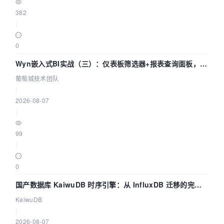
382
|
0
Wyn嵌入式BI实战（三）：仪表板筛选器+报表查询面板，参
数联动全闭环
葡萄城技术团队
|
2026-08-07
|
99
|
0
国产数据库 KaiwuDB 时序引擎：从 InfluxDB 迁移的完整
技术路径
KaiwuDB
|
2026-08-07