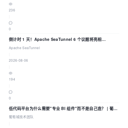
236
|
0
倒计时 1 天！Apache SeaTunnel 6 个议题将亮相
Community Over Code Asia 2026
Apache SeaTunnel
|
2026-08-06
|
194
|
0
低代码平台为什么需要"专业 BI 组件"而不是自己造？ | 葡萄
城技术团队
葡萄城技术团队
|