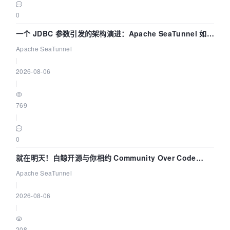
0
一个 JDBC 参数引发的架构演进：Apache SeaTunnel 如何
解决数据同步中的“定时 Flush”难题
Apache SeaTunnel
|
2026-08-06
|
769
|
0
就在明天！白鲸开源与你相约 Community Over Code
Asia 2026 主题演讲！
Apache SeaTunnel
|
2026-08-06
|
208