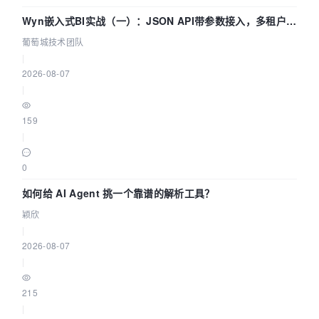
Wyn嵌入式BI实战（一）：JSON API带参数接入，多租户数
据源配置指南 | 葡萄城技术团队
葡萄城技术团队
|
2026-08-07
|
159
|
0
如何给 AI Agent 挑一个靠谱的解析工具？
颖欣
|
2026-08-07
|
215
|