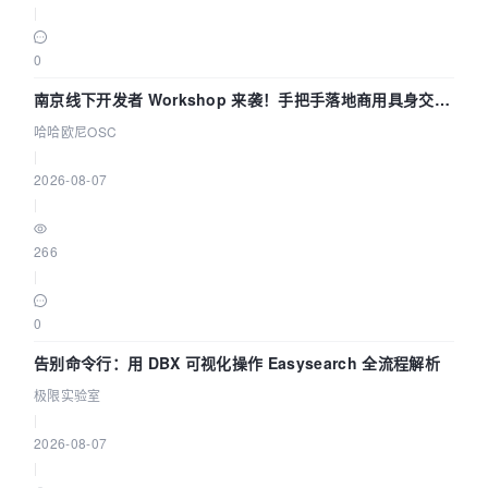
|
0
南京线下开发者 Workshop 来袭！手把手落地商用具身交互
智能 Agent 应用
哈哈欧尼OSC
|
2026-08-07
|
266
|
0
告别命令行：用 DBX 可视化操作 Easysearch 全流程解析
极限实验室
|
2026-08-07
|