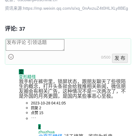
资讯来源:https://mp.weixin.qq.com/s/xq_0nAxzuZ4t0HLXLy8BEg
评论: 37
0/500
发 布
变
变形精怪
我手机在裤兜里，锁屏状态，跟朋友聊天了些很陌
生的概念，打开头条就会给我推相关新闻，微信朋
友圈会有相关广告，这种情况不是一次两次了，不
是外国的月亮更圆，是国内某些事恶心至极。
2023-10-28 04:41:05
回复 2
点赞 15
z
zhuzhua