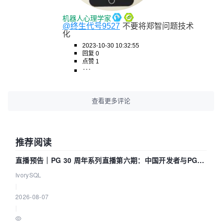
机器人心理学家
@终生代号9527
不要将郑智问题技术
化
2023-10-30 10:32:55
回复 0
点赞 1
查看更多评论
推荐阅读
直播预告｜PG 30 周年系列直播第六期：中国开发者与PG内
核——我们改得动吗？我们贡献了什么？
IvorySQL
|
2026-08-07
|