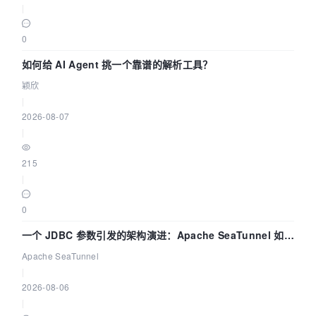
|
0
如何给 AI Agent 挑一个靠谱的解析工具？
颖欣
|
2026-08-07
|
215
|
0
一个 JDBC 参数引发的架构演进：Apache SeaTunnel 如何
解决数据同步中的“定时 Flush”难题
Apache SeaTunnel
|
2026-08-06
|