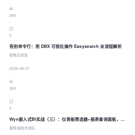
|
266
|
0
告别命令行：用 DBX 可视化操作 Easysearch 全流程解析
极限实验室
|
2026-08-07
|
395
|
0
Wyn嵌入式BI实战（三）：仪表板筛选器+报表查询面板，参
数联动全闭环
葡萄城技术团队
|