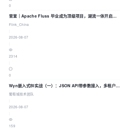
0
官宣｜Apache Fluss 毕业成为顶级项目，湖流一体开启
Agentic Lake 全面实时化时代
Flink_China
|
2026-08-07
|
2314
|
0
Wyn嵌入式BI实战（一）：JSON API带参数接入，多租户数
据源配置指南 | 葡萄城技术团队
葡萄城技术团队
|
2026-08-07
|
159