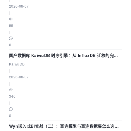
2026-08-07
|
99
|
0
国产数据库 KaiwuDB 时序引擎：从 InfluxDB 迁移的完整
技术路径
KaiwuDB
|
2026-08-07
|
340
|
0
Wyn嵌入式BI实战（二）：直连模型与直连数据集怎么选，