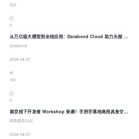
200
|
0
从万亿级大模型到全线应用：Databend Cloud 助力头部 AI
企业构建全链路 Trace 数据管道
Databend
|
2026-08-07
|
181
|
0
南京线下开发者 Workshop 来袭！手把手落地商用具身交互
智能 Agent 应用
哈哈欧尼OSC
|
2026-08-07