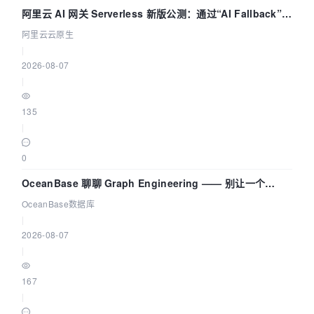
阿里云 AI 网关 Serverless 新版公测：通过“AI Fallback”与
拓扑可视化构建 AI 流量治理底座
阿里云云原生
|
2026-08-07
|
135
|
0
OceanBase 聊聊 Graph Engineering —— 别让一个
Agent 既当运动员又
OceanBase数据库
|
2026-08-07
|
167
|