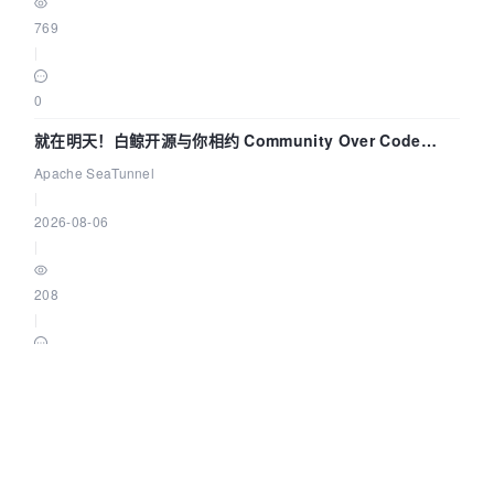
769
|
0
就在明天！白鲸开源与你相约 Community Over Code
Asia 2026 主题演讲！
Apache SeaTunnel
|
2026-08-06
|
208
|
0
MCP 重回 HTTP 范式，再次证明架构设计和工程实践才是稀
缺资源
阿里云云原生
|
2026-08-06