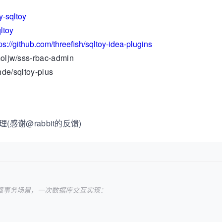
y-sqltoy
ltoy
ps://github.com/threefish/sqltoy-idea-plugins
ljw/sss-rbac-admin
hde/sqltoy-plus
理(感谢@rabbit的反馈)
强事务场景，一次数据库交互实现：
