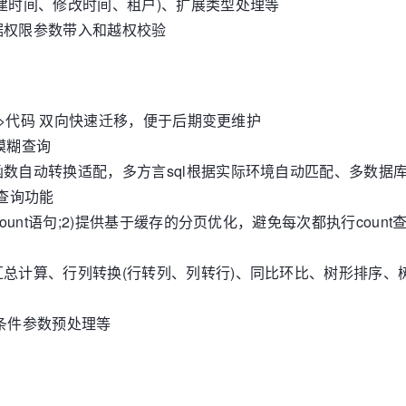
建时间、修改时间、租户)、扩展类型处理等
据权限参数带入和越权校验
->代码 双向快速迁移，便于后期变更维护
e模糊查询
数自动转换适配，多方言sql根据实际环境自动匹配、多数据
查询功能
ount语句;2)提供基于缓存的分页优化，避免每次都执行coun
总计算、行列转换(行转列、列转行)、同比环比、树形排序、
条件参数预处理等