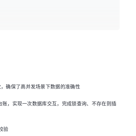
RowHandler,
final
 String... uniqueProps)
;
成修改，确保了高并发场景下数据的准确性
账、资金台账，实现一次数据库交互，完成锁查询、不存在则插
校验