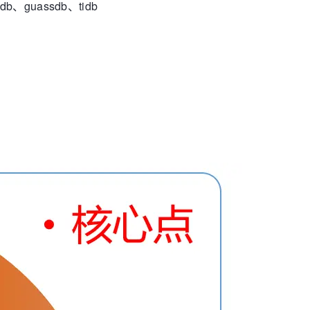
rdb、guassdb、tidb