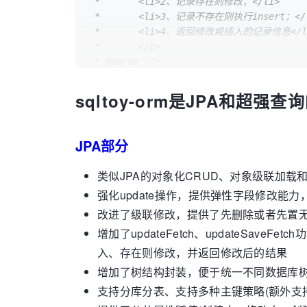
 *       <li>2、记录存在则修改；</li>

 *       <li>3、记录不存在则执行insert；</li>

 *       <li>4、返回修改或插入的记录信息</li>

 *       </p>

 * 
@param
 <T>

 * 
@param
 entity           尽量不要使用ide
 * 
@param
 updateRowHandler

sqltoy-orm是JPA和超强
 * 
@param
 uniqueProps      唯一性
 * 
@return
 */
JPA部分
public
 <T 
extends
Serializable
> T 
updat
类似JPA的对象化CRUD、对象级联加载
强化update操作，提供弹性字段修改能力
改进了级联修改，提供了先删除或者先置
增加了updateFetch、updateS
入、存在则修改，并返回修改后的结果
增加了树结构封装，便于统一不同数据库
支持分库分表、支持多种主键策略(额外支持