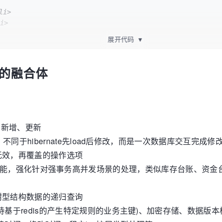
展开代码
▼
ntity、sequence主键

查询的融合体
字段，用于做唯一性检索，不设置则按照主键进行查询

eSaveFetch
(
final
 T entity, 
final
 UpdateRowHandler update
和新增、更新
，不同于hibernate先load后修改，而是一次数据库交互完
无效，再覆盖的操作选项
aveFetch功能，强化针对强事务高并发场景的处理，类似库存台
树型结构数据的递归查询
基于redis的产生特定规则的业务主键)、加密存储、数据版本