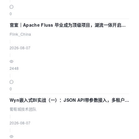
0
官宣｜Apache Fluss 毕业成为顶级项目，湖流一体开启
Agentic Lake 全面实时化时代
Flink_China
|
2026-08-07
|
2448
|
0
Wyn嵌入式BI实战（一）：JSON API带参数接入，多租户数
据源配置指南 | 葡萄城技术团队
葡萄城技术团队
|
2026-08-07
|