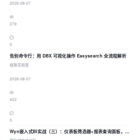
2026-08-07
|
279
|
0
告别命令行：用 DBX 可视化操作 Easysearch 全流程解析
极限实验室
|
2026-08-07
|
432
|
0
Wyn嵌入式BI实战（三）：仪表板筛选器+报表查询面板，参
数联动全闭环