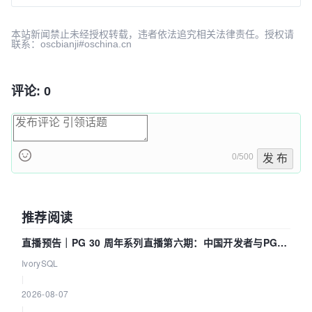
2719621e
fix get DIFFERENCE for psi
david_sdu
2024-09-24 02:07
本站新闻禁止未经授权转载，违者依法追究相关法律责任。授权请
联系：oscbianji#oschina.cn
评论: 0
0/500
发 布
推荐阅读
直播预告｜PG 30 周年系列直播第六期：中国开发者与PG内
核——我们改得动吗？我们贡献了什么？
IvorySQL
|
2026-08-07
|