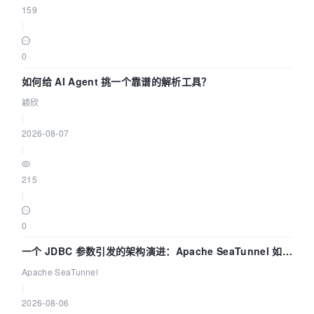
159
|
0
如何给 AI Agent 挑一个靠谱的解析工具？
颖欣
|
2026-08-07
|
215
|
0
一个 JDBC 参数引发的架构演进：Apache SeaTunnel 如何
解决数据同步中的“定时 Flush”难题
Apache SeaTunnel
|
2026-08-06