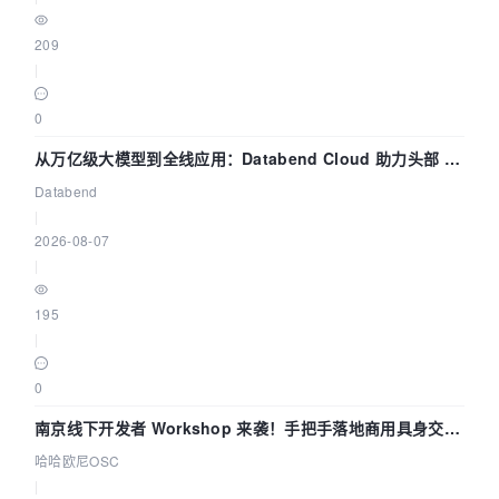
209
|
0
从万亿级大模型到全线应用：Databend Cloud 助力头部 AI
企业构建全链路 Trace 数据管道
Databend
|
2026-08-07
|
195
|
0
南京线下开发者 Workshop 来袭！手把手落地商用具身交互
智能 Agent 应用
哈哈欧尼OSC
|