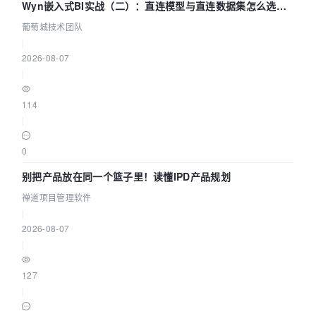
Wyn嵌入式BI实战（二）：直连模型与直连数据集怎么选，
参数为什么不生效？| 葡萄城技术团队
葡萄城技术团队
|
2026-08-07
|
114
|
0
别把产品放在同一个篮子里！读懂IPD产品规划
禅道项目管理软件
|
2026-08-07
|
127
|