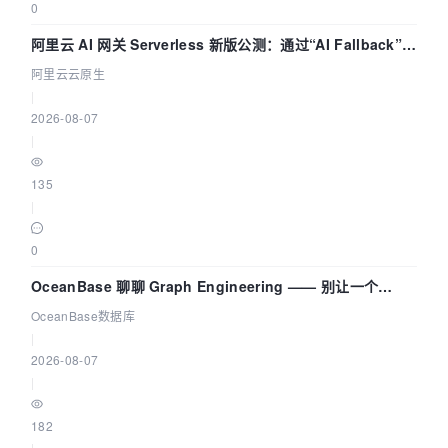
0
阿里云 AI 网关 Serverless 新版公测：通过“AI Fallback”与
拓扑可视化构建 AI 流量治理底座
阿里云云原生
|
2026-08-07
|
135
|
0
OceanBase 聊聊 Graph Engineering —— 别让一个
Agent 既当运动员又
OceanBase数据库
|
2026-08-07
|
182
|