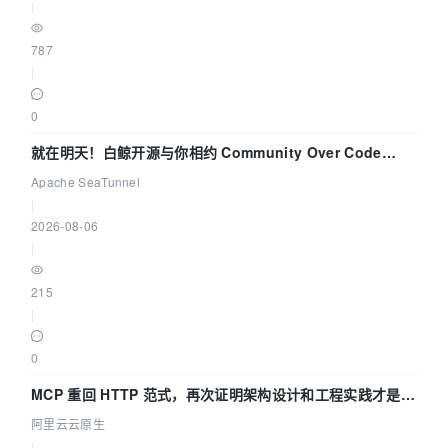
|
787
|
0
就在明天！白鲸开源与你相约 Community Over Code
Asia 2026 主题演讲！
Apache SeaTunnel
|
2026-08-06
|
215
|
0
MCP 重回 HTTP 范式，再次证明架构设计和工程实践才是稀
缺资源
阿里云云原生
|