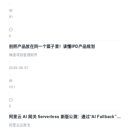
|
91
|
0
别把产品放在同一个篮子里！读懂IPD产品规划
禅道项目管理软件
|
2026-08-07
|
101
|
0
阿里云 AI 网关 Serverless 新版公测：通过“AI Fallback”与
拓扑可视化构建 AI 流量治理底座
阿里云云原生