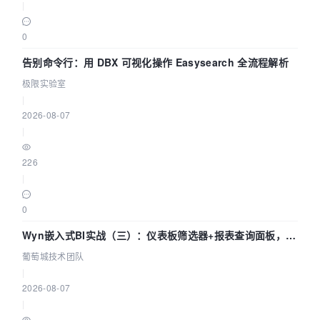
|
0
告别命令行：用 DBX 可视化操作 Easysearch 全流程解析
极限实验室
|
2026-08-07
|
226
|
0
Wyn嵌入式BI实战（三）：仪表板筛选器+报表查询面板，参
数联动全闭环
葡萄城技术团队
|
2026-08-07
|