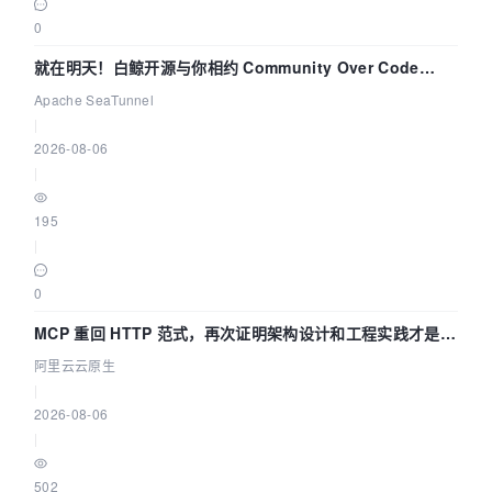
0
就在明天！白鲸开源与你相约 Community Over Code
Asia 2026 主题演讲！
Apache SeaTunnel
|
2026-08-06
|
195
|
0
MCP 重回 HTTP 范式，再次证明架构设计和工程实践才是稀
缺资源
阿里云云原生
|
2026-08-06
|
502