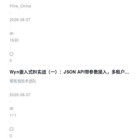
Agentic Lake 全面实时化时代
Flink_China
|
2026-08-07
|
1630
|
0
Wyn嵌入式BI实战（一）：JSON API带参数接入，多租户数
据源配置指南 | 葡萄城技术团队
葡萄城技术团队
|
2026-08-07
|
111
|
0