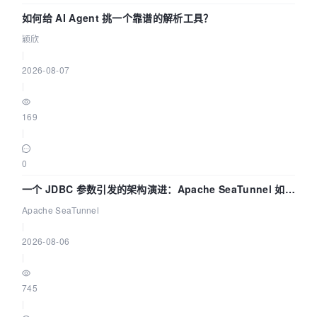
如何给 AI Agent 挑一个靠谱的解析工具？
颖欣
|
2026-08-07
|
169
|
0
一个 JDBC 参数引发的架构演进：Apache SeaTunnel 如何
解决数据同步中的“定时 Flush”难题
Apache SeaTunnel
|
2026-08-06
|
745
|