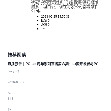
代码行数越来越多，我们的想法也越来
越多，坦白说，现在每家公司都是软件
公司。
2023-09-25 14:56:33
回复 0
点赞 0
推荐阅读
直播预告｜PG 30 周年系列直播第六期：中国开发者与PG内
核——我们改得动吗？我们贡献了什么？
IvorySQL
|
2026-08-07
|
118
|