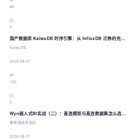
88
|
0
国产数据库 KaiwuDB 时序引擎：从 InfluxDB 迁移的完整
技术路径
KaiwuDB
|
2026-08-07
|
183
|
0
Wyn嵌入式BI实战（二）：直连模型与直连数据集怎么选，
参数为什么不生效？| 葡萄城技术团队
葡萄城技术团队
|
2026-08-07