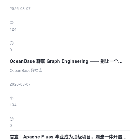
|
2026-08-07
|
124
|
0
OceanBase 聊聊 Graph Engineering —— 别让一个
Agent 既当运动员又
OceanBase数据库
|
2026-08-07
|
134
|
0
官宣｜Apache Fluss 毕业成为顶级项目，湖流一体开启