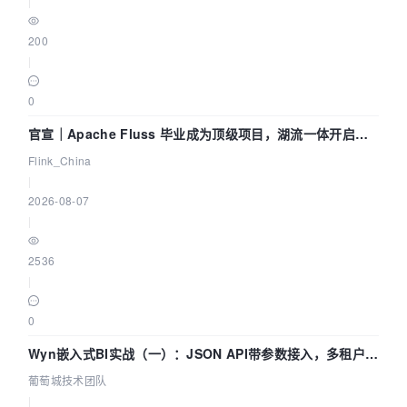
|
200
|
0
官宣｜Apache Fluss 毕业成为顶级项目，湖流一体开启
Agentic Lake 全面实时化时代
Flink_China
|
2026-08-07
|
2536
|
0
Wyn嵌入式BI实战（一）：JSON API带参数接入，多租户数
据源配置指南 | 葡萄城技术团队
葡萄城技术团队
|