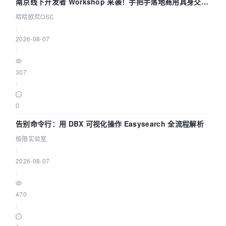
南京线下开发者 Workshop 来袭！手把手落地商用具身交互
智能 Agent 应用
哈哈欧尼OSC
|
2026-08-07
|
307
|
0
告别命令行：用 DBX 可视化操作 Easysearch 全流程解析
极限实验室
|
2026-08-07
|
470
|