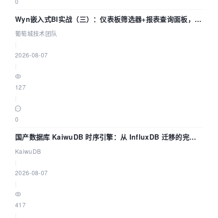
0
Wyn嵌入式BI实战（三）：仪表板筛选器+报表查询面板，参
数联动全闭环
葡萄城技术团队
|
2026-08-07
|
127
|
0
国产数据库 KaiwuDB 时序引擎：从 InfluxDB 迁移的完整
技术路径
KaiwuDB
|
2026-08-07
|
417
|