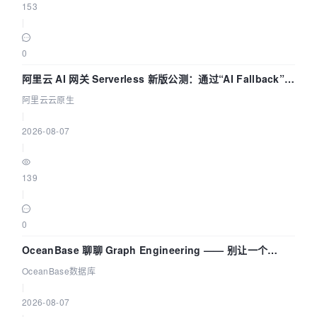
153
|
0
阿里云 AI 网关 Serverless 新版公测：通过“AI Fallback”与
拓扑可视化构建 AI 流量治理底座
阿里云云原生
|
2026-08-07
|
139
|
0
OceanBase 聊聊 Graph Engineering —— 别让一个
Agent 既当运动员又
OceanBase数据库
|
2026-08-07