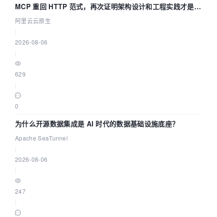
MCP 重回 HTTP 范式，再次证明架构设计和工程实践才是稀
缺资源
阿里云云原生
|
2026-08-06
|
629
|
0
为什么开源数据集成是 AI 时代的数据基础设施底座？
Apache SeaTunnel
|
2026-08-06
|
247
|