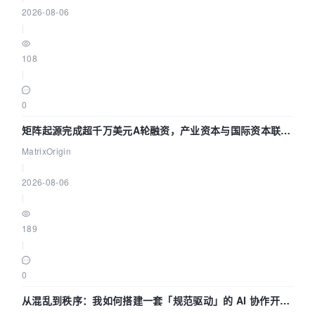
2026-08-06
|
108
|
0
矩阵起源完成超千万美元A轮融资，产业资本与国际资本联手
押注企业级AI基础设施赛道
MatrixOrigin
|
2026-08-06
|
189
|
0
从混乱到秩序：我如何搭建一套「规范驱动」的 AI 协作开发