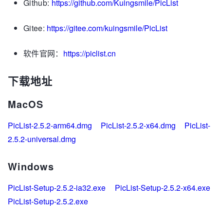
Github:
https://github.com/Kuingsmile/PicList
Gitee:
https://gitee.com/kuingsmile/PicList
软件官网：
https://piclist.cn
下载地址
MacOS
PicList-2.5.2-arm64.dmg
PicList-2.5.2-x64.dmg
PicList-
2.5.2-universal.dmg
Windows
PicList-Setup-2.5.2-ia32.exe
PicList-Setup-2.5.2-x64.exe
PicList-Setup-2.5.2.exe