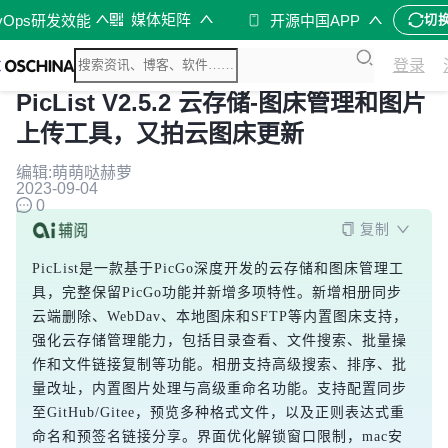
媒体矩阵
vOps研发效能
开源中国APP
切
登录
PicList V2.5.2 云存储-图床管理和图片
上传工具，又拍云图床更新
编辑:萌萌哒赫萝
2023-09-04
0
复制
PicList是一款基于PicGo深度开发的云存储和图床管理工
具，完整保留PicGo功能并新增多项特性。新增相册同步
云端删除、WebDav、本地图床和SFTP等内置图床支持，
强化云存储管理能力，包括目录查看、文件搜索、批量操
作和文件链接复制等功能。相册支持高级搜索、排序、批
量改址，内置图片处理与高级重命名功能。支持配置同步
至GitHub/Gitee，预览多种格式文件，以及正则表达式重
命名和预签名链接分享。界面优化解锁窗口限制，mac安