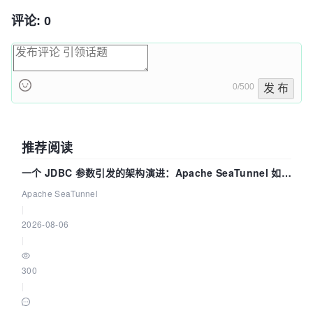
评论: 0
0/500
发 布
推荐阅读
一个 JDBC 参数引发的架构演进：Apache SeaTunnel 如何
解决数据同步中的“定时 Flush”难题
Apache SeaTunnel
|
2026-08-06
|
300
|