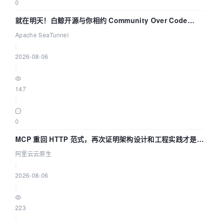
0
就在明天！白鲸开源与你相约 Community Over Code
Asia 2026 主题演讲！
Apache SeaTunnel
|
2026-08-06
|
147
|
0
MCP 重回 HTTP 范式，再次证明架构设计和工程实践才是稀
缺资源
阿里云云原生
|
2026-08-06
|
223
|