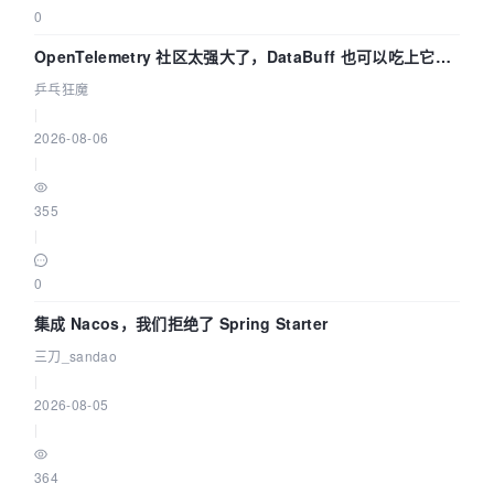
0
OpenTelemetry 社区太强大了，DataBuff 也可以吃上它的
eBPF 链路了
乒乓狂魔
|
2026-08-06
|
355
|
0
集成 Nacos，我们拒绝了 Spring Starter
三刀_sandao
|
2026-08-05
|
364