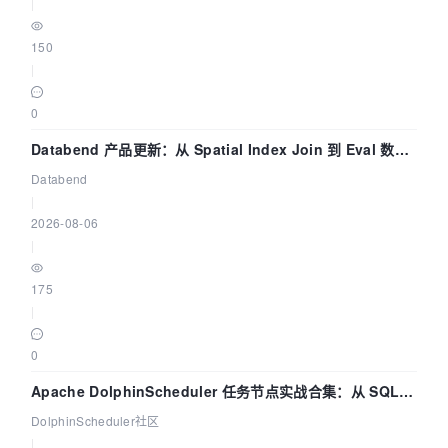
|
150
|
0
Databend 产品更新：从 Spatial Index Join 到 Eval 数据
管道
Databend
|
2026-08-06
|
175
|
0
Apache DolphinScheduler 任务节点实战合集：从 SQL、
DataX 到 Spark、Flink 一次配置全打通
DolphinScheduler社区
|