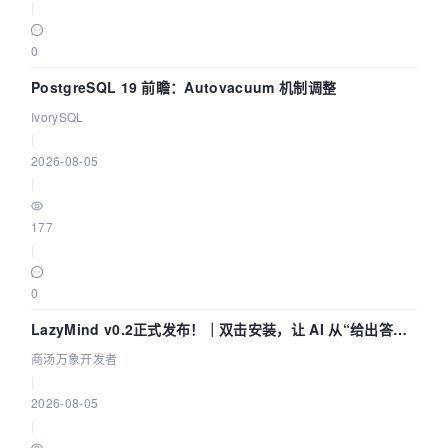
|
0
PostgreSQL 19 前瞻：Autovacuum 机制调整
IvorySQL
|
2026-08-05
|
177
|
0
LazyMind v0.2正式发布！｜双击安装，让 AI 从“给出答案”
走到“完成交付”
商汤万象开发者
|
2026-08-05
|