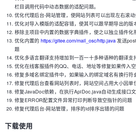
栏目调用代码中动态数据的适配问题。
优化代理后台
-
网站管理，使网站列表可以出现左右滚动
优化对导入模版的适配容错，使其可以跟早期导出的版
移除主项目中内置的数据字典插件，使之以独立插件化
优化内置的
https://gitee.com/mail_osc/http.java
发送
pos
题
优化多语言翻译支持增加到一百一十多种语种的翻译支
优化在线客服插件的
QQ
、电话、地址等修复如果传入
修复多域名绑定插件中，如果输入的绑定域名有换行符
修复代理后台查看网站列表时，网站空间占用大小因单
修复
JavaDoc
依赖，在执行
ApiDoc.java
自动生成接口
修复
ERROR
配置文件异常打印判断导致空指针的问题
修复代理后台
-
网站管理，排序的
id
排序出错的问题
下载使用