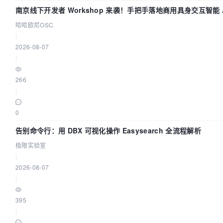
南京线下开发者 Workshop 来袭！手把手落地商用具身交互智能 A
哈哈欧尼OSC
|
2026-08-07
|
266
|
0
告别命令行：用 DBX 可视化操作 Easysearch 全流程解析
极限实验室
|
2026-08-07
|
395
|