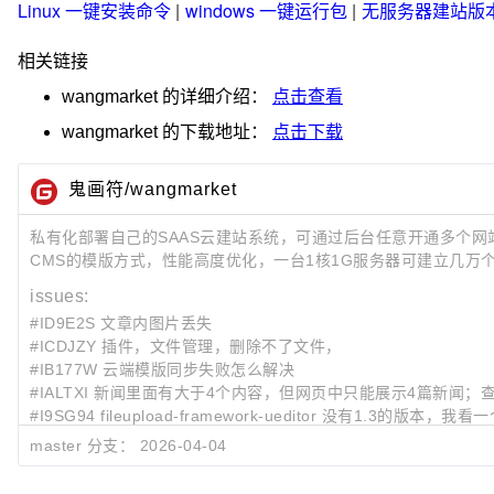
Linux 一键安装命令
|
windows 一键运行包
|
无服务器建站版
相关链接
wangmarket
的详细介绍：
点击查看
wangmarket
的下载地址：
点击下载
鬼画符/wangmarket
私有化部署自己的SAAS云建站系统，可通过后台任意开通多个
CMS的模版方式，性能高度优化，一台1核1G服务器可建立几万
issues:
#ID9E2S 文章内图片丢失
#ICDJZY 插件，文件管理，删除不了文件，
#IB177W 云端模版同步失败怎么解决
#IALTXI 新闻里面有大于4个内容，但网页中只能展示4篇新闻
#I9SG94 fileupload-framework-ueditor 没有1
master 分支：
2026-04-04
最近提交:
27fb4774
补充 README 中外部仓库入口的范围说明