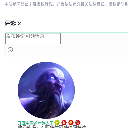
ee1c3aee
移除 README 顶部与当前 skills 范围冲突的 AI-SE
本站新闻禁止未经授权转载，违者依法追究相关法律责任。授权请联系：oscbia
2a22df9a
补充启动时修复历史 news.type 脏数据的逻辑
评论: 2
开源中国首席路人王
收费的吗？？阿萨德阿萨德阿萨德