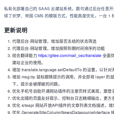
私有化部署自己的 SAAS 云建站系统，跟可通过后台任
续了织梦、帝国 CMS 的模版方式，性能高度优化，一台 1 
更新说明
代理后台
-
网站管理，增加是否冻结的状态筛选
代理后台
-
网站管理，增加按照到期时间排序的功能
结合翻译能力
https://gitee.com/mail_osc/translate
全面
建站企业的使用。
增加
translate.language.setDefaultTo
的设置，以针对
增加
msg.tip
鼠标跟随提示的调用，并全部将
layer
的
下，提示会被撑破的问题。
优化手机号自助开通网站插件的注册页样式美观，跟登
优化出错的页面友好提示、控制台日志精细输出，更方
优化
siteapi
网站开放
API
插件的文章列表文档描述，增
优化
GenerateSiteColumnNewsDatasourceInterface