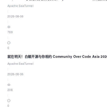
Apache SeaTunnel
|
2026-08-06
|
769
|
0
就在明天！白鲸开源与你相约 Community Over Code Asia 2
Apache SeaTunnel
|
2026-08-06
|
208
|
0