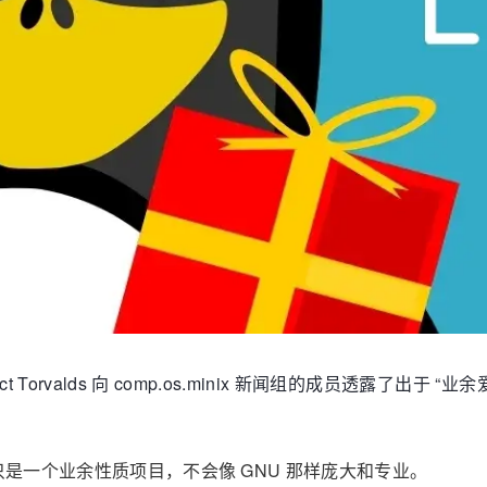
enedict Torvalds 向 comp.os.minix 新闻组的成员
只是一个业余性质项目，不会像 GNU 那样庞大和专业。