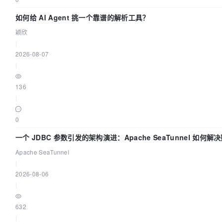
如何给 AI Agent 挑一个靠谱的解析工具？
颖欣
|
2026-08-07
|
136
|
0
一个 JDBC 参数引发的架构演进：Apache SeaTunnel 如何
的“定时 Flush”难题
Apache SeaTunnel
|
2026-08-06
|
632
|