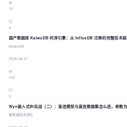
75
|
0
国产数据库 KaiwuDB 时序引擎：从 InfluxDB 迁移的完整技术
KaiwuDB
|
2026-08-07
|
142
|
0
Wyn嵌入式BI实战（二）：直连模型与直连数据集怎么选，参数
效？| 葡萄城技术团队
葡萄城技术团队
|