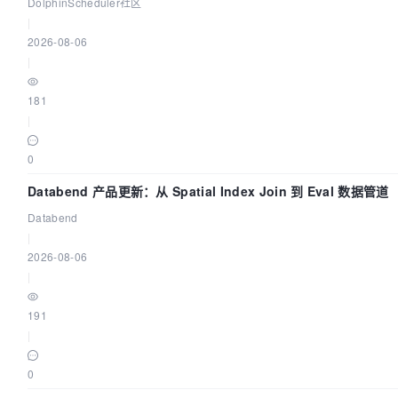
DolphinScheduler社区
|
2026-08-06
|
181
|
0
Databend 产品更新：从 Spatial Index Join 到 Eval 数据管道
Databend
|
2026-08-06
|
191
|
0