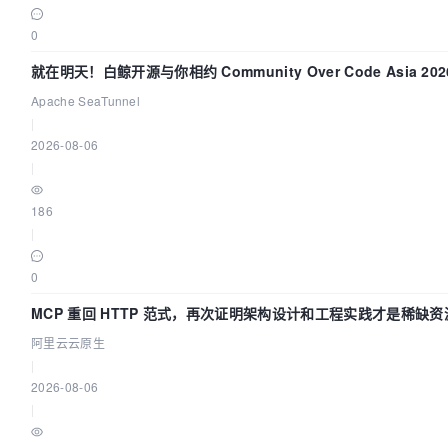
0
就在明天！白鲸开源与你相约 Community Over Code Asia 20
讲！
Apache SeaTunnel
|
2026-08-06
|
186
|
0
MCP 重回 HTTP 范式，再次证明架构设计和工程实践才是稀缺资
阿里云云原生
|
2026-08-06
|