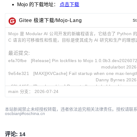
Mojo
的下载地址：
点击下载
Gitee 极速下载/Mojo-Lang
St
Mojo 是 Modular AI 公司开发的新编程语言，它结合了 Python
C 语言的可移植性和性能，目标是使其成为 AI 研究和生产的理想
最近提交:
efa70fbe
[Release] Pin lockfiles to Mojo 1.0.0b3.dev202607
modularbot
2026
9e54e321
[MAX][KVCache] Fail startup when one max-length
Danny Byrnes
2026
a62b4465
[Benchmarking] Report all-excluded-by-skip runs as
main 分支：
2026-07-24
Danny Byrnes
2026
本站新闻禁止未经授权转载，违者依法追究相关法律责任。授权请联
oscbianji#oschina.cn
评论: 14