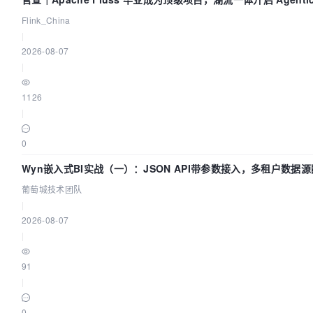
实时化时代
Flink_China
|
2026-08-07
|
1126
|
0
Wyn嵌入式BI实战（一）：JSON API带参数接入，多租户数据源配
萄城技术团队
葡萄城技术团队
|
2026-08-07
|
91
|
0