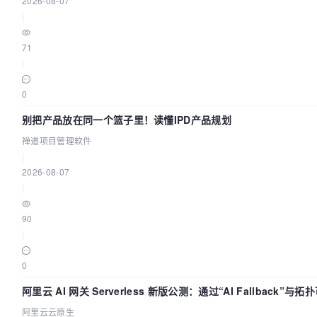
2026-08-07
|
71
|
0
别把产品放在同一个篮子里！读懂IPD产品规划
禅道项目管理软件
|
2026-08-07
|
90
|
0
阿里云 AI 网关 Serverless 新版公测：通过“AI Fallback”与
AI 流量治理底座
阿里云云原生