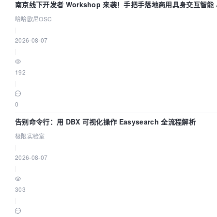
南京线下开发者 Workshop 来袭！手把手落地商用具身交互智能 A
哈哈欧尼OSC
|
2026-08-07
|
192
|
0
告别命令行：用 DBX 可视化操作 Easysearch 全流程解析
极限实验室
|
2026-08-07
|
303
|