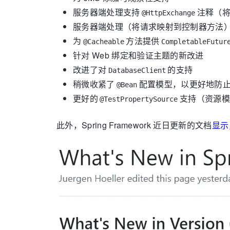
服务器端处理支持
注释（
@HttpExchange
服务器端处理（将请求映射到控制器方法）现在支
为
方法提供
@Cacheable
CompletableFutur
针对 Web 绑定和验证主题的新改进
改进了对
的支持
DatabaseClient
稍微收紧了
配置模型，以更好地防
@Bean
更好的
支持（资源模
@TestPropertySource
此外，Spring Framework 近日更新的文档
显示