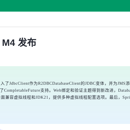
.1 M4 发布
，引入了JdbcClient作为R2DBCDatabaseClient的JDBC变
法增加了CompletableFuture支持。Web绑定和验证主题得到新改进，D
全面兼容虚拟线程和JDK21，提供多种虚拟线程配置选项。最后，Sprin