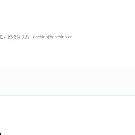
系：oscbianji#oschina.cn