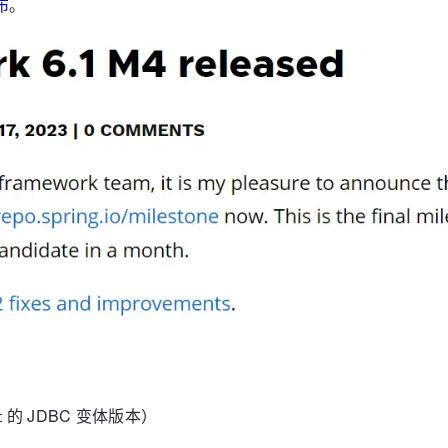
布
。
的 JDBC 变体版本）
t