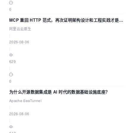
0
MCP 重回 HTTP 范式，再次证明架构设计和工程实践才是稀
缺资源
阿里云云原生
|
2026-08-06
|
629
|
0
为什么开源数据集成是 AI 时代的数据基础设施底座？
Apache SeaTunnel
|
2026-08-06
|