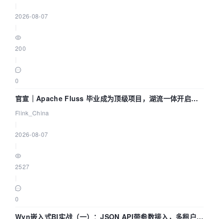
|
2026-08-07
|
200
|
0
官宣｜Apache Fluss 毕业成为顶级项目，湖流一体开启
Agentic Lake 全面实时化时代
Flink_China
|
2026-08-07
|
2527
|
0
Wyn嵌入式BI实战（一）：JSON API带参数接入，多租户数