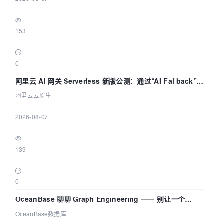
|
153
|
0
阿里云 AI 网关 Serverless 新版公测：通过“AI Fallback”与
拓扑可视化构建 AI 流量治理底座
阿里云云原生
|
2026-08-07
|
139
|
0
OceanBase 聊聊 Graph Engineering —— 别让一个
Agent 既当运动员又
OceanBase数据库