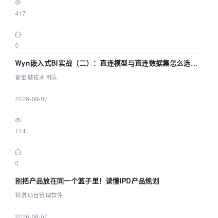
417
|
0
Wyn嵌入式BI实战（二）：直连模型与直连数据集怎么选，
参数为什么不生效？| 葡萄城技术团队
葡萄城技术团队
|
2026-08-07
|
114
|
0
别把产品放在同一个篮子里！读懂IPD产品规划
禅道项目管理软件
|
2026-08-07