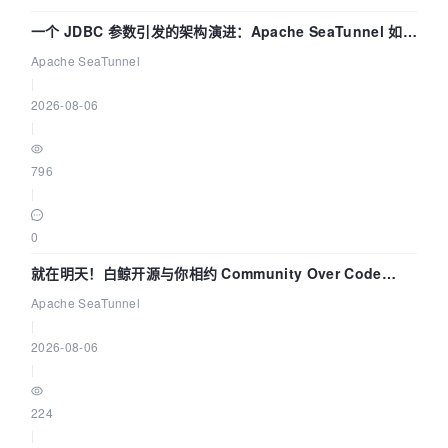
一个 JDBC 参数引发的架构演进：Apache SeaTunnel 如何
解决数据同步中的“定时 Flush”难题
Apache SeaTunnel
|
2026-08-06
|
796
|
0
就在明天！白鲸开源与你相约 Community Over Code
Asia 2026 主题演讲！
Apache SeaTunnel
|
2026-08-06
|
224
|