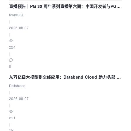
直播预告｜PG 30 周年系列直播第六期：中国开发者与PG内
核——我们改得动吗？我们贡献了什么？
IvorySQL
|
2026-08-07
|
224
|
0
从万亿级大模型到全线应用：Databend Cloud 助力头部 AI
企业构建全链路 Trace 数据管道
Databend
|
2026-08-07
|
211
|