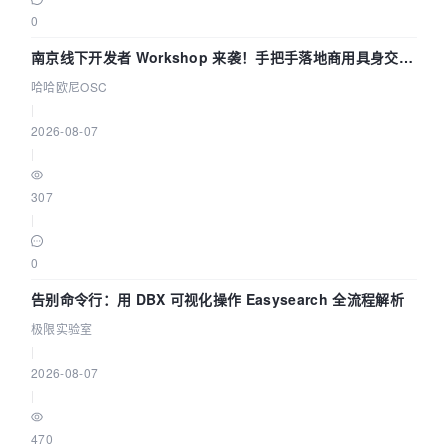
0
南京线下开发者 Workshop 来袭！手把手落地商用具身交互
智能 Agent 应用
哈哈欧尼OSC
|
2026-08-07
|
307
|
0
告别命令行：用 DBX 可视化操作 Easysearch 全流程解析
极限实验室
|
2026-08-07
|
470