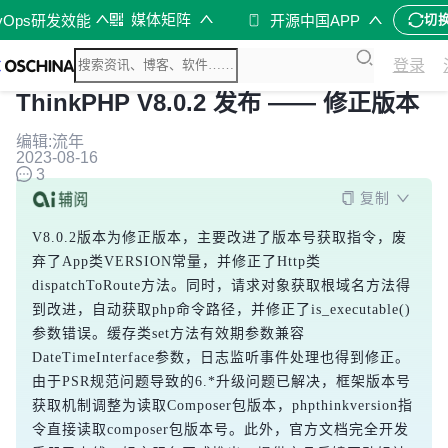
媒体矩阵
vOps研发效能
开源中国APP
切
登录
ThinkPHP V8.0.2 发布 —— 修正版本
编辑:流年
2023-08-16
3
复制
V8.0.2版本为修正版本，主要改进了版本号获取指令，废
弃了App类VERSION常量，并修正了Http类
dispatchToRoute方法。同时，请求对象获取根域名方法得
到改进，自动获取php命令路径，并修正了is_executable()
参数错误。缓存类set方法有效期参数兼容
DateTimeInterface参数，日志监听事件处理也得到修正。
由于PSR规范问题导致的6.*升级问题已解决，框架版本号
获取机制调整为读取Composer包版本，phpthinkversion指
令直接读取composer包版本号。此外，官方文档完全开发