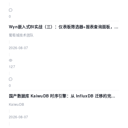
|
0
Wyn嵌入式BI实战（三）：仪表板筛选器+报表查询面板，参
数联动全闭环
葡萄城技术团队
|
2026-08-07
|
127
|
0
国产数据库 KaiwuDB 时序引擎：从 InfluxDB 迁移的完整
技术路径
KaiwuDB
|
2026-08-07
|