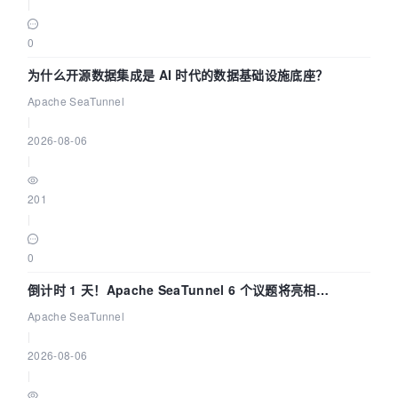
|
0
为什么开源数据集成是 AI 时代的数据基础设施底座？
Apache SeaTunnel
|
2026-08-06
|
201
|
0
倒计时 1 天！Apache SeaTunnel 6 个议题将亮相
Community Over Code Asia 2026
Apache SeaTunnel
|
2026-08-06
|