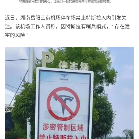
近日，湖南岳阳三荷机场停车场禁止特斯拉入内引发关
注。该机场工作人员称，因特斯拉有哨兵模式，" 存在泄
密的风险 "