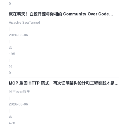
0
就在明天！白鲸开源与你相约 Community Over Code
Asia 2026 主题演讲！
Apache SeaTunnel
|
2026-08-06
|
195
|
0
MCP 重回 HTTP 范式，再次证明架构设计和工程实践才是稀
缺资源
阿里云云原生
|
2026-08-06
|
478