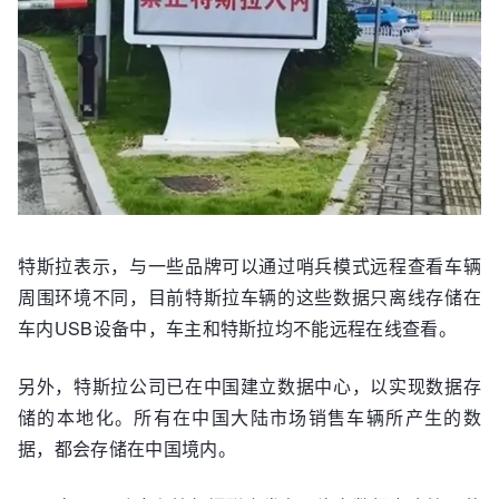
特斯拉表示，与一些品牌可以通过哨兵模式远程查看车辆
周围环境不同，目前特斯拉车辆的这些数据只离线存储在
车内USB设备中，车主和特斯拉均不能远程在线查看。
另外，特斯拉公司已在中国建立数据中心，以实现数据存
储的本地化。所有在中国大陆市场销售车辆所产生的数
据，都会存储在中国境内。