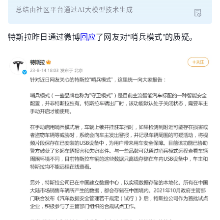
总结由社区平台通过AI大模型技术生成
特斯拉昨日通过微博
回应
了网友对“哨兵模式”的质疑。