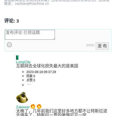
联系：oscbianji#oschina.cn
评论: 3
0/500
发 布
L
LongCity
互联网去全球化损失最大的是美国
2023-08-18 09:37:28
回复 0
点赞 0
Zakeear
太晚了，几年前我们这里好多地方都不让特斯拉进
去停车了，特斯拉一贯的傲慢可见一斑