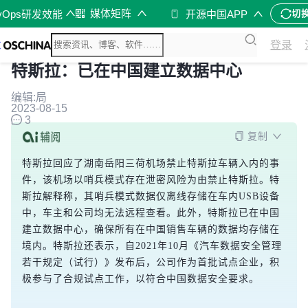
媒体矩阵
vOps研发效能
开源中国APP
切
登录
特斯拉：已在中国建立数据中心
编辑:局
2023-08-15
3
复制
特斯拉回应了湖南岳阳三荷机场禁止特斯拉车辆入内的事
件，该机场以哨兵模式存在泄密风险为由禁止特斯拉。特
斯拉解释称，其哨兵模式数据仅离线存储在车内USB设备
中，车主和公司均无法远程查看。此外，特斯拉已在中国
建立数据中心，确保所有在中国销售车辆的数据均存储在
境内。特斯拉还表示，自2021年10月《汽车数据安全管理
若干规定（试行）》发布后，公司作为首批试点企业，积
极参与了合规试点工作，以符合中国数据安全要求。