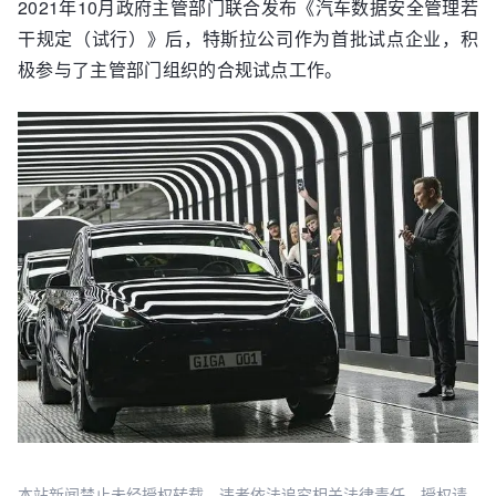
2021年10月政府主管部门联合发布《汽车数据安全管理若
干规定（试行）》后，特斯拉公司作为首批试点企业，积
极参与了主管部门组织的合规试点工作。
本站新闻禁止未经授权转载，违者依法追究相关法律责任。授权请