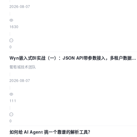
2026-08-07
|
1630
|
0
Wyn嵌入式BI实战（一）：JSON API带参数接入，多租户数据源
配置指南 | 葡萄城技术团队
葡萄城技术团队
|
2026-08-07
|
111
|
0
如何给 AI Agent 挑一个靠谱的解析工具？