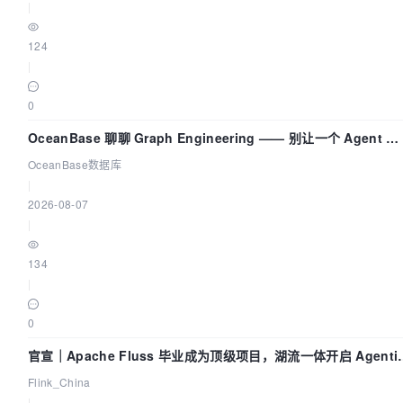
|
124
|
0
OceanBase 聊聊 Graph Engineering —— 别让一个 Agent 既
当运动员又
OceanBase数据库
|
2026-08-07
|
134
|
0
官宣｜Apache Fluss 毕业成为顶级项目，湖流一体开启 Agenti
Lake 全面实时化时代
Flink_China
|