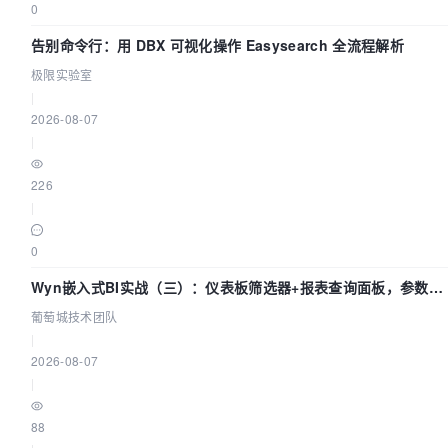
0
告别命令行：用 DBX 可视化操作 Easysearch 全流程解析
极限实验室
|
2026-08-07
|
226
|
0
Wyn嵌入式BI实战（三）：仪表板筛选器+报表查询面板，参数联
动全闭环
葡萄城技术团队
|
2026-08-07
|
88