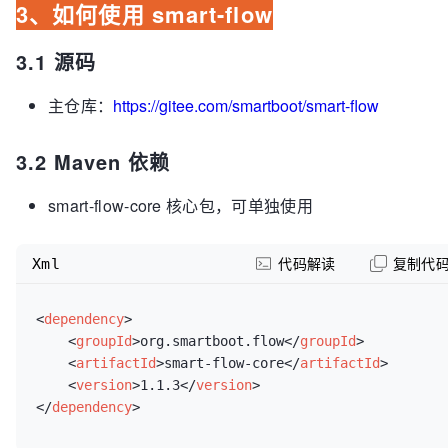
3、如何使用 smart-flow
3.1 源码
主仓库：
https://gitee.com/smartboot/smart-flow
3.2 Maven 依赖
smart-flow-core 核心包，可单独使用
Xml
代码解读
复制代
<
dependency
>
<
groupId
>
org.smartboot.flow
</
groupId
>
<
artifactId
>
smart-flow-core
</
artifactId
>
<
version
>
1.1.3
</
version
>
</
dependency
>