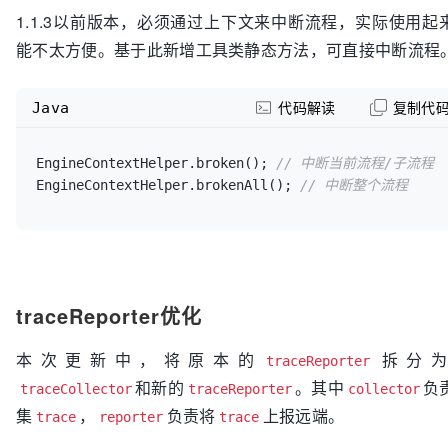
1.1.3以前版本，必须通过上下文来中断流程，实际使用起
能不太方便。基于此新增工具类静态方法，可直接中断流程
Java
代码解读
复制代
EngineContextHelper.broken(); 
// 中断当前流程/子流程
EngineContextHelper.brokenAll(); 
// 中断整个流程
traceReporter优化
本次更新中，将原本的
拆分为
traceReporter
和新的
。其中
负
traceCollector
traceReporter
collector
集
，
负责将
上报远端。
trace
reporter
trace