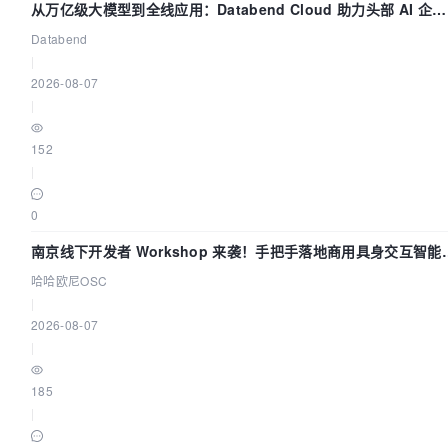
从万亿级大模型到全线应用：Databend Cloud 助力头部 AI 企业
构建全链路 Trace 数据管道
Databend
|
2026-08-07
|
152
|
0
南京线下开发者 Workshop 来袭！手把手落地商用具身交互智能
Agent 应用
哈哈欧尼OSC
|
2026-08-07
|
185
|