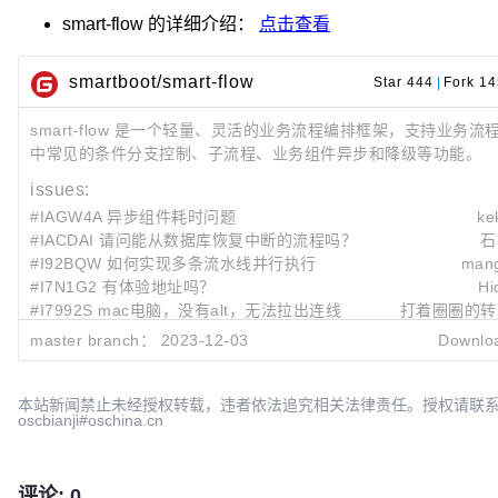
smart-flow
的详细介绍：
点击查看
smartboot/smart-flow
Star 444
|
Fork 14
smart-flow 是一个轻量、灵活的业务流程编排框架，支持业务流
中常见的条件分支控制、子流程、业务组件异步和降级等功能。
issues:
#IAGW4A 异步组件耗时问题
ke
#IACDAI 请问能从数据库恢复中断的流程吗？
石
#I92BQW 如何实现多条流水线并行执行
man
#I7N1G2 有体验地址吗？
Hi
#I7992S mac电脑，没有alt，无法拉出连线
打着圈圈的转
master branch：
2023-12-03
Downlo
Last submit:
ca64e80f
!17
v1.1.4
yamikaze
2023-12-03 13:
5b2148cd
qinluo:
yamikaze
2023-11-16 20:
本站新闻禁止未经授权转载，违者依法追究相关法律责任。授权请联
oscbianji#oschina.cn
94b5e8b1
qinluo:
yamikaze
2023-11-16 17:
评论: 0