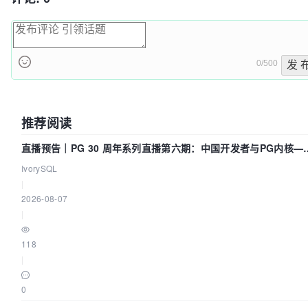
0/500
发 
推荐阅读
直播预告｜PG 30 周年系列直播第六期：中国开发者与PG内核—
我们改得动吗？我们贡献了什么？
IvorySQL
|
2026-08-07
|
118
|
0