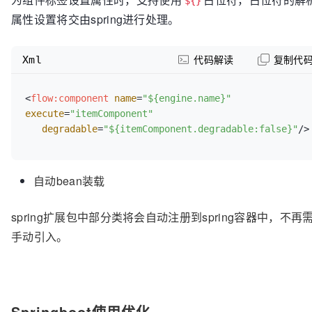
${}
collector.start();  
// 启动收集器
属性设置将交由spring进行处理。
Xml
代码解读
复制代
<
flow:component
name
=
"${engine.name}"
execute
=
"itemComponent"
degradable
=
"${itemComponent.degradable:false}"
/>
自动bean装载
spring扩展包中部分类将会自动注册到spring容器中，不再
手动引入。
Springboot使用优化