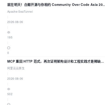
就在明天！白鲸开源与你相约 Community Over Code Asia 202
主题演讲！
Apache SeaTunnel
|
2026-08-06
|
195
|
0
MCP 重回 HTTP 范式，再次证明架构设计和工程实践才是稀缺资
源
阿里云云原生
|
2026-08-06
|
502
|