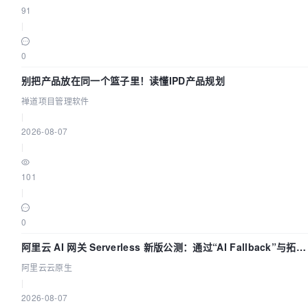
91
|
0
别把产品放在同一个篮子里！读懂IPD产品规划
禅道项目管理软件
|
2026-08-07
|
101
|
0
阿里云 AI 网关 Serverless 新版公测：通过“AI Fallback”与拓扑
可视化构建 AI 流量治理底座
阿里云云原生
|
2026-08-07