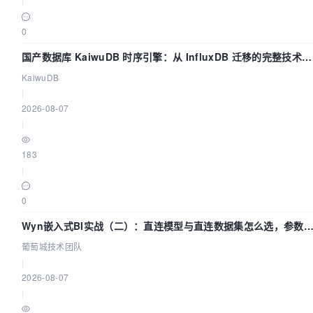
|
0
国产数据库 KaiwuDB 时序引擎：从 InfluxDB 迁移的完整技术路
径
KaiwuDB
|
2026-08-07
|
183
|
0
Wyn嵌入式BI实战（二）：直连模型与直连数据集怎么选，参数
什么不生效？| 葡萄城技术团队
葡萄城技术团队
|
2026-08-07
|