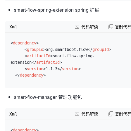
smart-flow-spring-extension spring 扩展
Xml
代码解读
复制代
<
dependency
>
<
groupId
>
org.smartboot.flow
</
groupId
>
<
artifactId
>
smart-flow-spring-
extension
</
artifactId
>
<
version
>
1.1.3
</
version
>
</
dependency
>
smart-flow-manager 管理功能包
Xml
代码解读
复制代
<
dependency
>