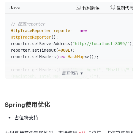
Java
代码解读
复制代
// 配置reporter
HttpTraceReporter
reporter
=
new
HttpTraceReporter
();

reporter.setServerAddress(
"http://localhost:8099/"
);
reporter.setTimeout(
4000L
);

reporter.setHeaders(
new
HashMap
<>());

reporter.getHeaders().put(
"User-Agent"
, 
"Mozilla/5.0
展开代码
▼
(Macintosh; Intel Mac OS X 10_15_7)"
);

reporter.init();

// 配置收集器
Spring使用优化
DefaultTraceCollector
collector
=
new
DefaultTraceCollector
();

collector.setRadio(
0.1
); 
// 设置采样率
占位符支持
collector.addReporter(reporter); 
// 添加
traceReporter
为组件标签设置属性时，支持使用
占位符，占位符的解