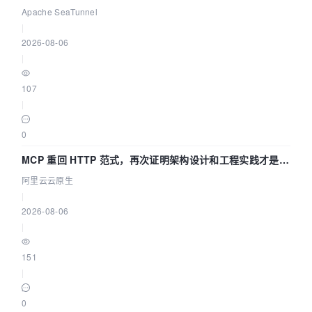
Asia 2026 主题演讲！
Apache SeaTunnel
|
2026-08-06
|
107
|
0
MCP 重回 HTTP 范式，再次证明架构设计和工程实践才是稀
缺资源
阿里云云原生
|
2026-08-06
|
151
|
0