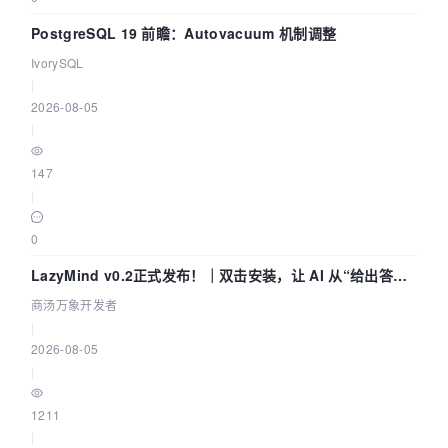
PostgreSQL 19 前瞻：Autovacuum 机制调整
IvorySQL
|
2026-08-05
|
147
|
0
LazyMind v0.2正式发布！｜双击安装，让 AI 从“给出答案”
走到“完成交付”
商汤万象开发者
|
2026-08-05
|
1211
|