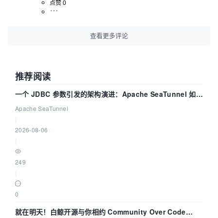
点赞 0
查看更多评论
推荐阅读
一个 JDBC 参数引发的架构演进：Apache SeaTunnel 如何
解决数据同步中的“定时 Flush”难题
Apache SeaTunnel
|
2026-08-06
|
249
|
0
就在明天！白鲸开源与你相约 Community Over Code