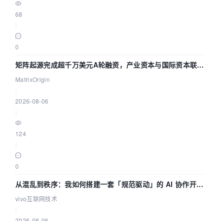
68
|
0
矩阵起源完成超千万美元A轮融资，产业资本与国际资本联手
押注企业级AI基础设施赛道
MatrixOrigin
|
2026-08-06
|
124
|
0
从混乱到秩序：我如何搭建一套「规范驱动」的 AI 协作开发
体系
vivo互联网技术
|
2026-08-06