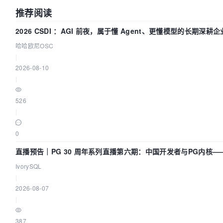
推荐阅读
2026 CSDI ：AGI 前夜，属于懂 Agent、更懂模型的长期深耕企
哈哈欧尼OSC
|
2026-08-10
|
526
|
0
直播预告｜PG 30 周年系列直播第六期：中国开发者与PG内核—
动吗？我们贡献了什么？
IvorySQL
|
2026-08-07
|
387