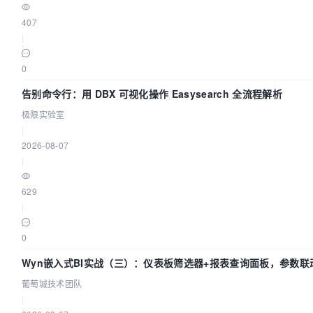
407
|
0
告别命令行：用 DBX 可视化操作 Easysearch 全流程解析
极限实验室
|
2026-08-07
|
629
|
0
Wyn嵌入式BI实战（三）：仪表板筛选器+报表查询面板，参数联
葡萄城技术团队
|