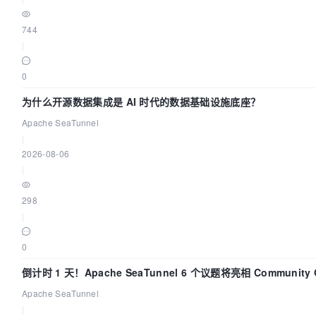
744
|
0
为什么开源数据集成是 AI 时代的数据基础设施底座？
Apache SeaTunnel
|
2026-08-06
|
298
|
0
倒计时 1 天！Apache SeaTunnel 6 个议题将亮相 Community 
Code Asia 2026
Apache SeaTunnel
|