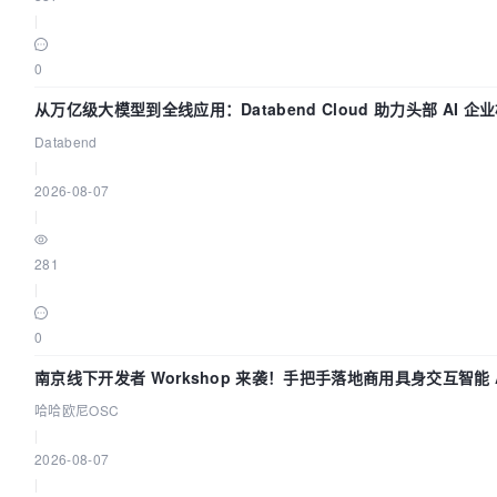
|
0
从万亿级大模型到全线应用：Databend Cloud 助力头部 AI 
Trace 数据管道
Databend
|
2026-08-07
|
281
|
0
南京线下开发者 Workshop 来袭！手把手落地商用具身交互智能 A
用
哈哈欧尼OSC
|
2026-08-07
|