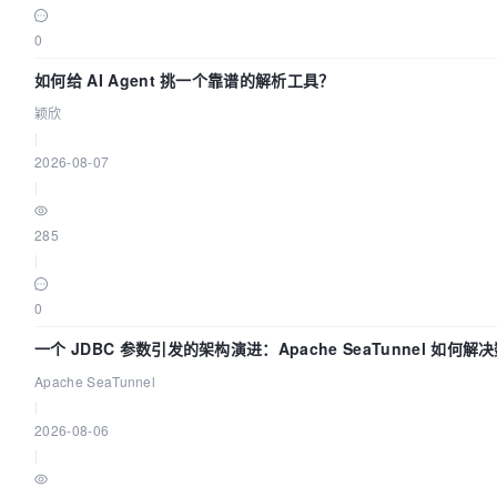
0
如何给 AI Agent 挑一个靠谱的解析工具？
颖欣
|
2026-08-07
|
285
|
0
一个 JDBC 参数引发的架构演进：Apache SeaTunnel 如何
的“定时 Flush”难题
Apache SeaTunnel
|
2026-08-06
|