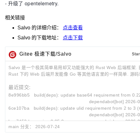
- 升级了 opentelemetry.
相关链接
Salvo
的详细介绍：
点击查看
Salvo
的下载地址：
点击下载
Gitee 极速下载/Salvo
Star
Salvo 是一个极其简单易用却又功能强大的 Rust Web 后端框架.
Rust 下的 Web 后端开发能像 Go 等其他语言里的一样简单. 源码地址:
最近提交:
8e996bb5
build(deps): update base64 requirement from 0.22 
dependabot[bot]
2026-0
6ce107ba
build(deps): update ulid requirement from 2 to 3 
dependabot[bot]
2026-0
bca7452d
version 0.95.0
chrislearn
2026-0
main 分支：
2026-07-24