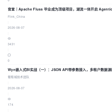
官宣｜Apache Fluss 毕业成为顶级项目，湖流一体开启 Agentic 
面实时化时代
Flink_China
|
2026-08-07
|
3431
|
0
Wyn嵌入式BI实战（一）：JSON API带参数接入，多租户数据源
葡萄城技术团队
葡萄城技术团队
|
2026-08-07
|
174
|