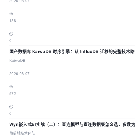
2026-08-07
|
138
|
0
国产数据库 KaiwuDB 时序引擎：从 InfluxDB 迁移的完整技术
KaiwuDB
|
2026-08-07
|
572
|
0
Wyn嵌入式BI实战（二）：直连模型与直连数据集怎么选，参数
效？| 葡萄城技术团队
葡萄城技术团队