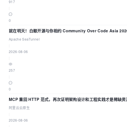
917
|
0
就在明天！白鲸开源与你相约 Community Over Code Asia 20
讲！
Apache SeaTunnel
|
2026-08-06
|
257
|
0
MCP 重回 HTTP 范式，再次证明架构设计和工程实践才是稀缺资
阿里云云原生
|
2026-08-06
|