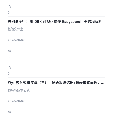
|
0
告别命令行：用 DBX 可视化操作 Easysearch 全流程解析
极限实验室
|
2026-08-07
|
356
|
0
Wyn嵌入式BI实战（三）：仪表板筛选器+报表查询面板，参
数联动全闭环
葡萄城技术团队
|
2026-08-07
|