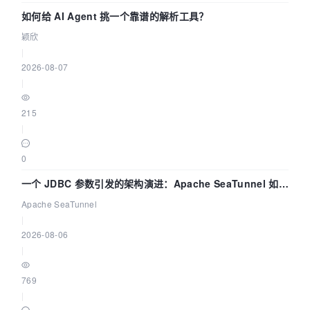
如何给 AI Agent 挑一个靠谱的解析工具？
颖欣
|
2026-08-07
|
215
|
0
一个 JDBC 参数引发的架构演进：Apache SeaTunnel 如何
解决数据同步中的“定时 Flush”难题
Apache SeaTunnel
|
2026-08-06
|
769
|