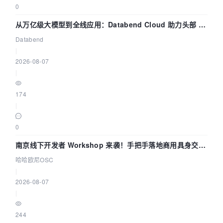
0
从万亿级大模型到全线应用：Databend Cloud 助力头部 AI
企业构建全链路 Trace 数据管道
Databend
|
2026-08-07
|
174
|
0
南京线下开发者 Workshop 来袭！手把手落地商用具身交互
智能 Agent 应用
哈哈欧尼OSC
|
2026-08-07
|
244