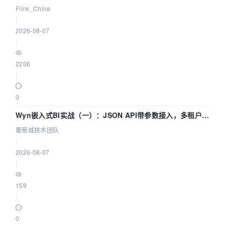
Agentic Lake 全面实时化时代
Flink_China
|
2026-08-07
|
2206
|
0
Wyn嵌入式BI实战（一）：JSON API带参数接入，多租户数
据源配置指南 | 葡萄城技术团队
葡萄城技术团队
|
2026-08-07
|
159
|
0