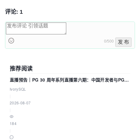
评论: 1
0/500
发 布
推荐阅读
直播预告｜PG 30 周年系列直播第六期：中国开发者与PG内
核——我们改得动吗？我们贡献了什么？
IvorySQL
|
2026-08-07
|
184
|