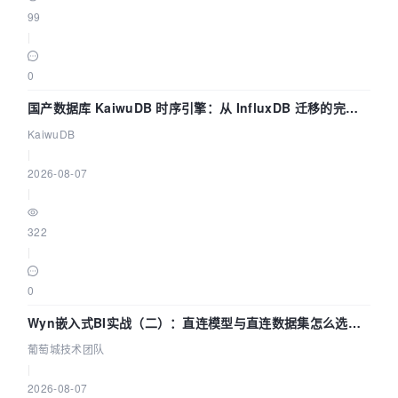
99
|
0
国产数据库 KaiwuDB 时序引擎：从 InfluxDB 迁移的完整
技术路径
KaiwuDB
|
2026-08-07
|
322
|
0
Wyn嵌入式BI实战（二）：直连模型与直连数据集怎么选，
参数为什么不生效？| 葡萄城技术团队
葡萄城技术团队
|
2026-08-07