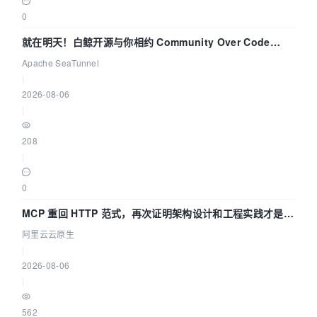
0
就在明天！白鲸开源与你相约 Community Over Code
Asia 2026 主题演讲！
Apache SeaTunnel
|
2026-08-06
|
208
|
0
MCP 重回 HTTP 范式，再次证明架构设计和工程实践才是稀
缺资源
阿里云云原生
|
2026-08-06
|
562