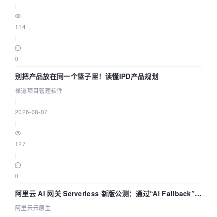
|
114
|
0
别把产品放在同一个篮子里！读懂IPD产品规划
禅道项目管理软件
|
2026-08-07
|
127
|
0
阿里云 AI 网关 Serverless 新版公测：通过“AI Fallback”与
拓扑可视化构建 AI 流量治理底座
阿里云云原生