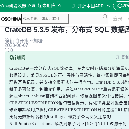
媒体矩阵
vOps研发效能
开源中国APP
切
登录
CrateDB 5.3.5 发布，分布式 SQL 数据
编辑:白开水不加糖
2023-08-07
0
复
CrateDB是一款分布式SQL数据库，专为实时存储和分析海量
数据设计，兼具NoSQL的可扩展性与灵活性，最小集群即可每
理数万条记录，并支持全集群实时并行查询。CrateDB 5.3.5版
新了多项修复，包括允许用户通过archived.prefix重置集群设
解决object_column查询不匹配问题、修复视图定义评估错误
CREATESUBSCRIPTION语句错误提示、优化IP类型列聚合
修正非超级用户执行CREATESUBSCRIPTION时的连接URL
支持无数据库名称的trailing/、修复子查询交叉连接的
NullPointerException、解决对象子列IS[NOT]NULL过滤器的