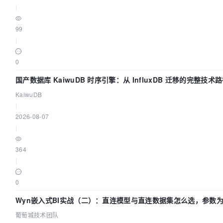
|
99
|
0
国产数据库 KaiwuDB 时序引擎：从 InfluxDB 迁移的完整技术
KaiwuDB
|
2026-08-07
|
364
|
0
Wyn嵌入式BI实战（二）：直连模型与直连数据集怎么选，参数
么不生效？| 葡萄城技术团队
葡萄城技术团队