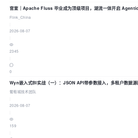
官宣｜Apache Fluss 毕业成为顶级项目，湖流一体开启 Agenti
Lake 全面实时化时代
Flink_China
|
2026-08-07
|
2345
|
0
Wyn嵌入式BI实战（一）：JSON API带参数接入，多租户数据
指南 | 葡萄城技术团队
葡萄城技术团队
|
2026-08-07
|
159
|