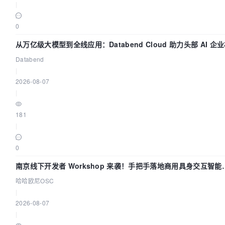
|
0
从万亿级大模型到全线应用：Databend Cloud 助力头部 AI 企
全链路 Trace 数据管道
Databend
|
2026-08-07
|
181
|
0
南京线下开发者 Workshop 来袭！手把手落地商用具身交互智能
Agent 应用
哈哈欧尼OSC
|
2026-08-07
|