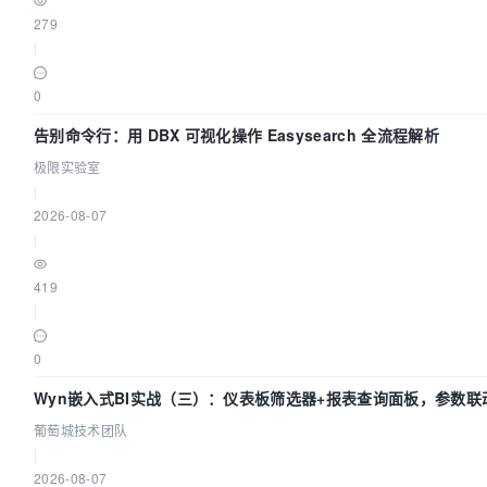
279
|
0
告别命令行：用 DBX 可视化操作 Easysearch 全流程解析
极限实验室
|
2026-08-07
|
419
|
0
Wyn嵌入式BI实战（三）：仪表板筛选器+报表查询面板，参数联
闭环
葡萄城技术团队
|
2026-08-07