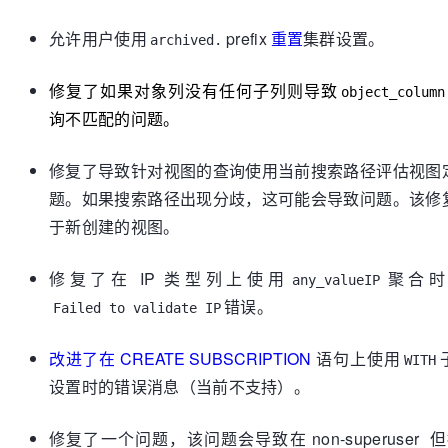
允许用户使用
prefix
重置
集群设置。
archived.
修复了如果对象列没有任何子列则导致
object_column
询不匹配的问题。
修复了导致针对视图的查询使用当前搜索路径评估视图
题。如果搜索路径出现分歧，这可能会导致问题。该修
于新创建的视图。
修复了在 IP 类型列上使用
聚合时
any_valueIP
错误。
Failed to validate IP
改进了在 CREATE SUBSCRIPTION
语句上使用
WITH
设置时的错误消息（当前不支持）。
修复了一个问题，该问题会导致在 non-superuser 但