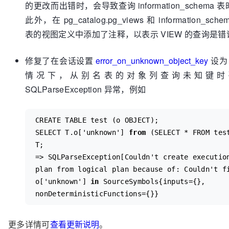
的更改而出错时，会导致查询 information_schema 
此外，在 pg_catalog.pg_views 和 information_schem
表的视图定义中添加了注释，以表示 VIEW 的查询是错
修复了在会话设置
error_on_unknown_object_key
设为 f
情况下，从别名表的对象列查询未知键时
SQLParseException 异常，例如
CREATE TABLE test (o OBJECT);

SELECT T.o['unknown'] 
from
 (SELECT * FROM test
T;

=> SQLParseException[Couldn't create execution
plan from logical plan because of: Couldn't fi
o['unknown'] 
in
 SourceSymbols{inputs={}, 
nonDeterministicFunctions={}}
更多详情可
查看更新说明
。