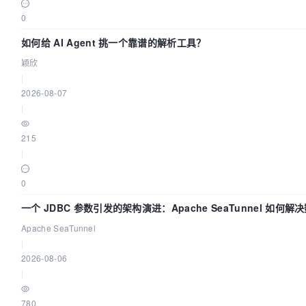
0
如何给 AI Agent 挑一个靠谱的解析工具？
颖欣
|
2026-08-07
|
215
|
0
一个 JDBC 参数引发的架构演进：Apache SeaTunnel 如何解
同步中的“定时 Flush”难题
Apache SeaTunnel
|
2026-08-06
|
780