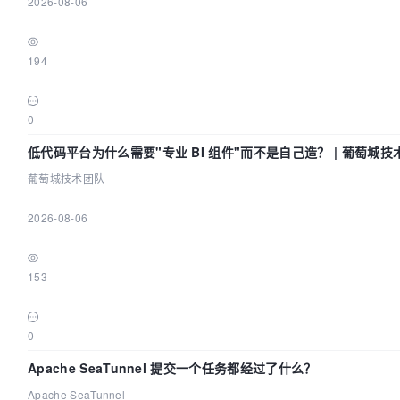
2026-08-06
|
194
|
0
低代码平台为什么需要"专业 BI 组件"而不是自己造？ | 葡萄城技
队
葡萄城技术团队
|
2026-08-06
|
153
|
0
Apache SeaTunnel 提交一个任务都经过了什么？
Apache SeaTunnel