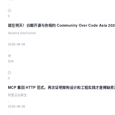
|
0
就在明天！白鲸开源与你相约 Community Over Code Asia 202
题演讲！
Apache SeaTunnel
|
2026-08-06
|
208
|
0
MCP 重回 HTTP 范式，再次证明架构设计和工程实践才是稀缺资
阿里云云原生
|
2026-08-06
|