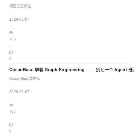
化构建 AI 流量治理底座
阿里云云原生
|
2026-08-07
|
135
|
0
OceanBase 聊聊 Graph Engineering —— 别让一个 Agent 
动员又
OceanBase数据库
|
2026-08-07
|
167
|
0