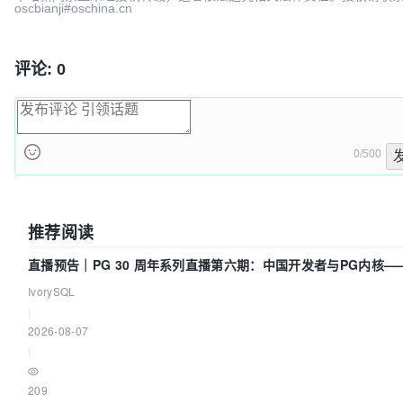
oscbianji#oschina.cn
评论: 0
0/500
推荐阅读
直播预告｜PG 30 周年系列直播第六期：中国开发者与PG内核—
们改得动吗？我们贡献了什么？
IvorySQL
|
2026-08-07
|
209