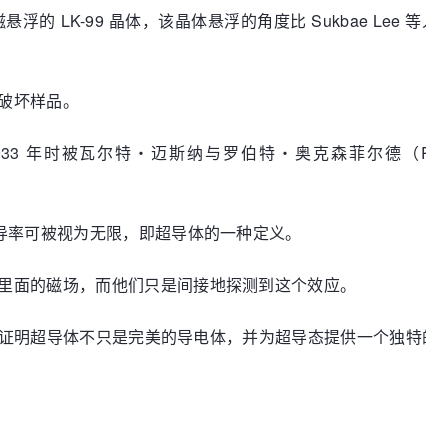
K-99 晶体，该晶体悬浮的角度比 Sukbae Lee 等人
破坏样品。
933 年时被瓦尔特・迈斯纳与罗伯特・奥克森菲尔德（Robe
导率可被视为无限，即超导体的一种定义。
里面的磁场，而他们只是间接地探测到这个效应。
证明超导体不只是完美的导电体，并为超导态提供一个独特的