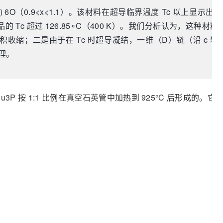
6O（0.9<x<1.1）。该材料在超导临界温度 Tc 以上显示出 P
 Tc 超过 126.85∘C（400 K）。我们分析认为，这种材料
缩；二是由于在 Tc 时超导凝结，一维（D）链（沿 c 轴
机理。
 和 Cu3P 按 1:1 比例在真空石英管中加热到 925°C 后形成的。它