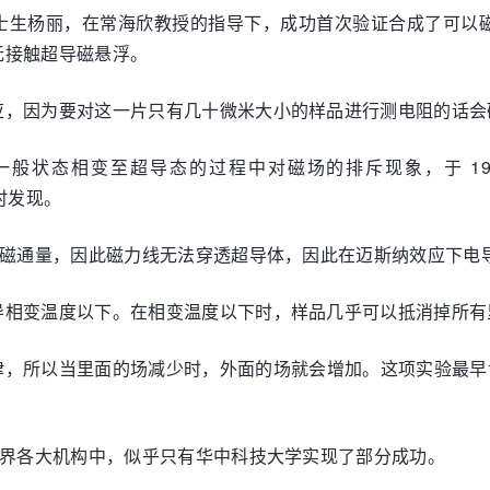
丽，在常海欣教授的指导下，成功首次验证合成了可以磁悬浮的 L
无接触超导磁悬浮。
应，因为要对这一片只有几十微米大小的样品进行测电阻的话会
是超导体从一般状态相变至超导态的过程中对磁场的排斥现象，于 1
场时发现。
的磁通量，因此磁力线无法穿透超导体，因此在迈斯纳效应下电
导相变温度以下。在相变温度以下时，样品几乎可以抵消掉所有
律，所以当里面的场减少时，外面的场就会增加。这项实验最早
全世界各大机构中，似乎只有华中科技大学实现了部分成功。