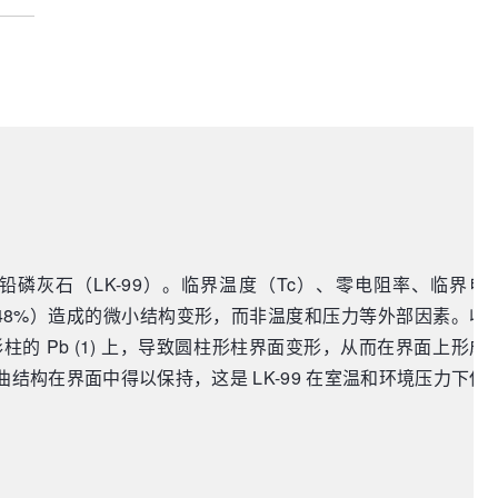
性铅磷灰石（LK-99）。临界温度（Tc）、零电阻率、临界电
（0.48%）造成的微小结构变形，而非温度和压力等外部因素。收
到圆柱形柱的 Pb (1) 上，导致圆柱形柱界面变形，从而在界面上形成
扭曲结构在界面中得以保持，这是 LK-99 在室温和环境压力下保