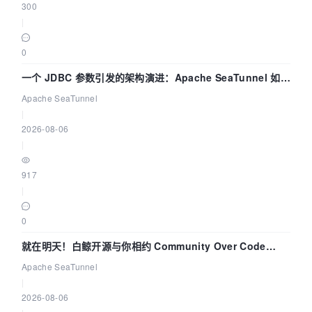
300
|
0
一个 JDBC 参数引发的架构演进：Apache SeaTunnel 如何
解决数据同步中的“定时 Flush”难题
Apache SeaTunnel
|
2026-08-06
|
917
|
0
就在明天！白鲸开源与你相约 Community Over Code
Asia 2026 主题演讲！
Apache SeaTunnel
|
2026-08-06