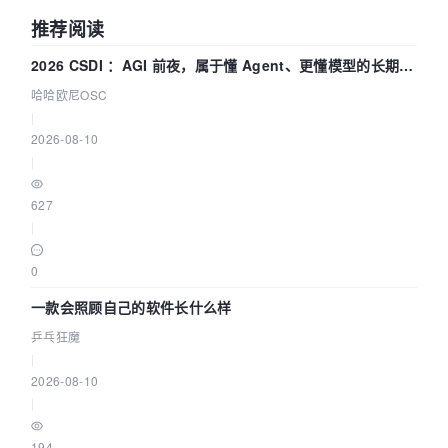
推荐阅读
2026 CSDI ：AGI 前夜，属于懂 Agent、更懂模型的长期深
耕企业
哈哈欧尼OSC
|
2026-08-10
|
627
|
0
一款会照顾自己的软件长什么样
乒乓狂魔
|
2026-08-10
|
194