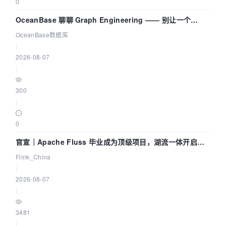
0
OceanBase 聊聊 Graph Engineering —— 别让一个
Agent 既当运动员又
OceanBase数据库
|
2026-08-07
|
300
|
0
官宣｜Apache Fluss 毕业成为顶级项目，湖流一体开启
Agentic Lake 全面实时化时代
Flink_China
|
2026-08-07
|
3481
|