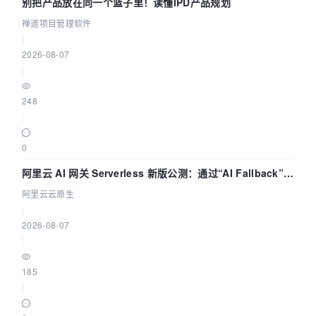
别把产品放在同一个篮子里！读懂IPD产品规划
禅道项目管理软件
|
2026-08-07
|
248
|
0
阿里云 AI 网关 Serverless 新版公测：通过“AI Fallback”与
拓扑可视化构建 AI 流量治理底座
阿里云云原生
|
2026-08-07
|
185
|