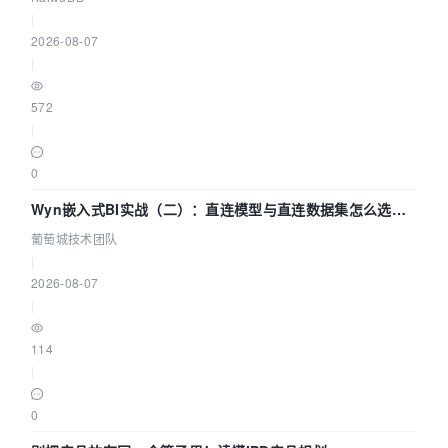
|
2026-08-07
|
572
|
0
Wyn嵌入式BI实战（二）：直连模型与直连数据集怎么选，
参数为什么不生效？| 葡萄城技术团队
葡萄城技术团队
|
2026-08-07
|
114
|
0