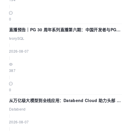
|
0
直播预告｜PG 30 周年系列直播第六期：中国开发者与PG内
核——我们改得动吗？我们贡献了什么？
IvorySQL
|
2026-08-07
|
387
|
0
从万亿级大模型到全线应用：Databend Cloud 助力头部 AI
企业构建全链路 Trace 数据管道
Databend
|
2026-08-07
|