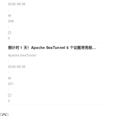
2026-08-06
|
298
|
0
倒计时 1 天！Apache SeaTunnel 6 个议题将亮相
Community Over Code Asia 2026
Apache SeaTunnel
|
2026-08-06
|
231
|
0