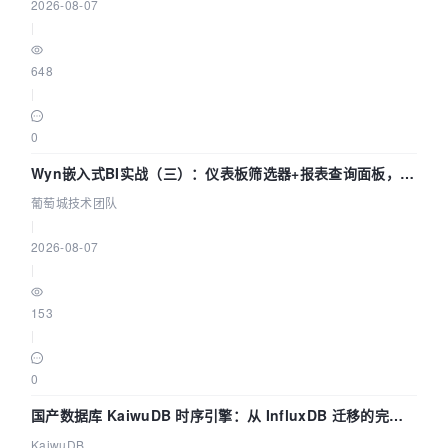
2026-08-07
|
648
|
0
Wyn嵌入式BI实战（三）：仪表板筛选器+报表查询面板，参
数联动全闭环
葡萄城技术团队
|
2026-08-07
|
153
|
0
国产数据库 KaiwuDB 时序引擎：从 InfluxDB 迁移的完整
技术路径
KaiwuDB