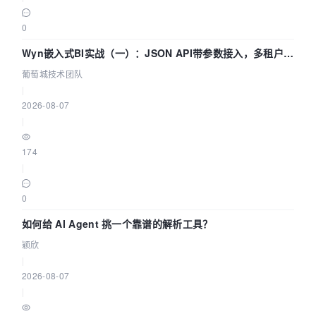
0
Wyn嵌入式BI实战（一）：JSON API带参数接入，多租户数
据源配置指南 | 葡萄城技术团队
葡萄城技术团队
|
2026-08-07
|
174
|
0
如何给 AI Agent 挑一个靠谱的解析工具？
颖欣
|
2026-08-07
|