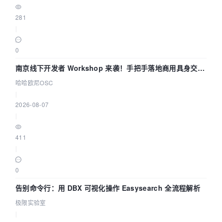
281
|
0
南京线下开发者 Workshop 来袭！手把手落地商用具身交互
智能 Agent 应用
哈哈欧尼OSC
|
2026-08-07
|
411
|
0
告别命令行：用 DBX 可视化操作 Easysearch 全流程解析
极限实验室
|