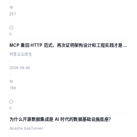
|
257
|
0
MCP 重回 HTTP 范式，再次证明架构设计和工程实践才是稀
缺资源
阿里云云原生
|
2026-08-06
|
786
|
0
为什么开源数据集成是 AI 时代的数据基础设施底座？
Apache SeaTunnel
|