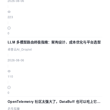
2026-08-06
|
223
|
0
LLM 多模型路由终极指南：架构设计、成本优化与平台选型
卓普云AI_Droplet
|
2026-08-06
|
110
|
0
OpenTelemetry 社区太强大了，DataBuff 也可以吃上它的
eBPF 链路了
乒乓狂魔