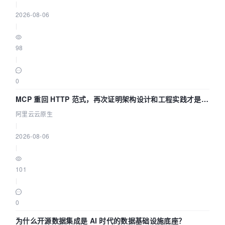
|
2026-08-06
|
98
|
0
MCP 重回 HTTP 范式，再次证明架构设计和工程实践才是稀
缺资源
阿里云云原生
|
2026-08-06
|
101
|
0
为什么开源数据集成是 AI 时代的数据基础设施底座？