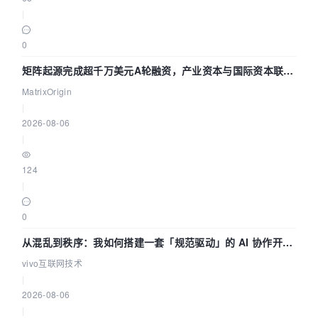
|
0
矩阵起源完成超千万美元A轮融资，产业资本与国际资本联手
押注企业级AI基础设施赛道
MatrixOrigin
|
2026-08-06
|
124
|
0
从混乱到秩序：我如何搭建一套「规范驱动」的 AI 协作开发
体系
vivo互联网技术
|
2026-08-06
|