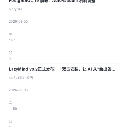
PostgreSQL 19 前瞻：Autovacuum 机制调整
IvorySQL
|
2026-08-05
|
147
|
0
LazyMind v0.2正式发布！｜双击安装，让 AI 从“给出答案”
走到“完成交付”
商汤万象开发者
|
2026-08-05
|
1159
|