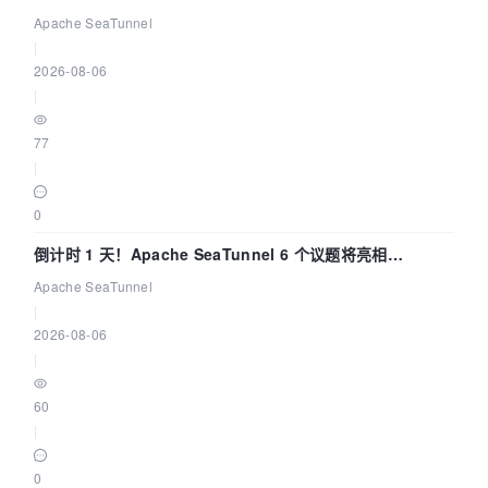
Apache SeaTunnel
|
2026-08-06
|
77
|
0
倒计时 1 天！Apache SeaTunnel 6 个议题将亮相
Community Over Code Asia 2026
Apache SeaTunnel
|
2026-08-06
|
60
|
0