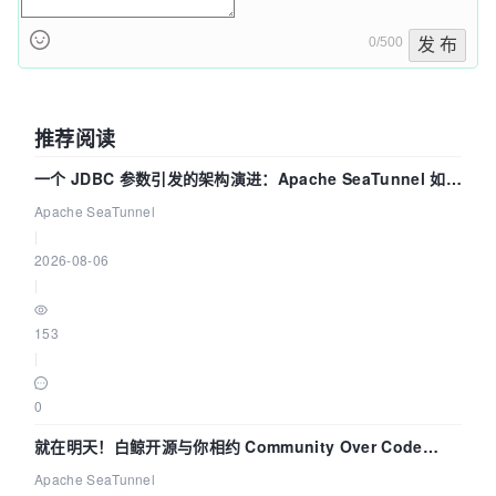
0/500
发 布
推荐阅读
一个 JDBC 参数引发的架构演进：Apache SeaTunnel 如何
解决数据同步中的“定时 Flush”难题
Apache SeaTunnel
|
2026-08-06
|
153
|
0
就在明天！白鲸开源与你相约 Community Over Code
Asia 2026 主题演讲！
Apache SeaTunnel