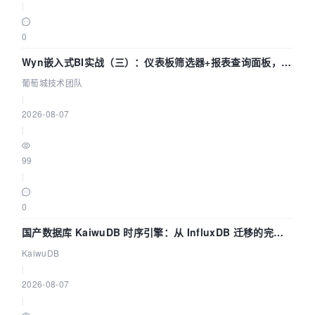
|
0
Wyn嵌入式BI实战（三）：仪表板筛选器+报表查询面板，参
数联动全闭环
葡萄城技术团队
|
2026-08-07
|
99
|
0
国产数据库 KaiwuDB 时序引擎：从 InfluxDB 迁移的完整
技术路径
KaiwuDB
|
2026-08-07
|