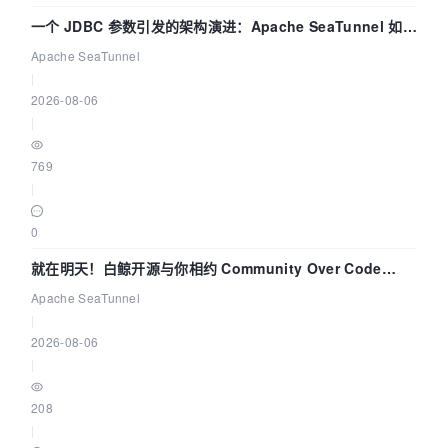
一个 JDBC 参数引发的架构演进：Apache SeaTunnel 如何
解决数据同步中的“定时 Flush”难题
Apache SeaTunnel
|
2026-08-06
|
769
|
0
就在明天！白鲸开源与你相约 Community Over Code
Asia 2026 主题演讲！
Apache SeaTunnel
|
2026-08-06
|
208
|