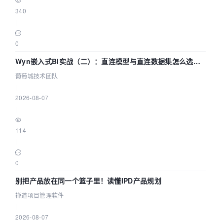
340
|
0
Wyn嵌入式BI实战（二）：直连模型与直连数据集怎么选，
参数为什么不生效？| 葡萄城技术团队
葡萄城技术团队
|
2026-08-07
|
114
|
0
别把产品放在同一个篮子里！读懂IPD产品规划
禅道项目管理软件
|
2026-08-07