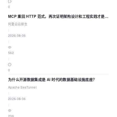
0
MCP 重回 HTTP 范式，再次证明架构设计和工程实践才是稀
缺资源
阿里云云原生
|
2026-08-06
|
562
|
0
为什么开源数据集成是 AI 时代的数据基础设施底座？
Apache SeaTunnel
|
2026-08-06
|
236