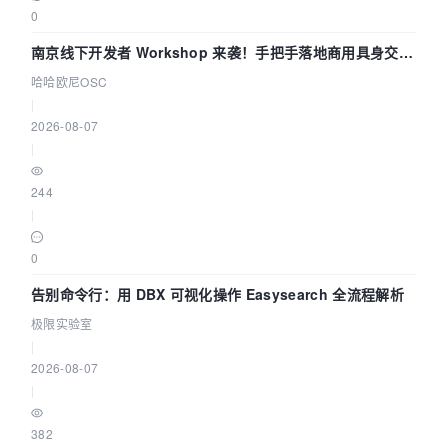
0
南京线下开发者 Workshop 来袭！手把手落地商用具身交互
智能 Agent 应用
哈哈欧尼OSC
|
2026-08-07
|
244
|
0
告别命令行：用 DBX 可视化操作 Easysearch 全流程解析
极限实验室
|
2026-08-07
|
382