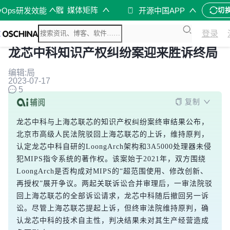
媒体矩阵
vOps研发效能
开源中国APP
切
登录
龙芯中科知识产权纠纷案迎来胜诉终局
编辑:局
2023-07-17
5
复制
龙芯中科与上海芯联芯的知识产权纠纷案终审结果公布，
北京市高级人民法院驳回上海芯联芯的上诉，维持原判，
认定龙芯中科自研的LoongArch架构和3A5000处理器未侵
犯MIPS指令系统的著作权。该案始于2021年，双方围绕
LoongArch是否构成对MIPS的“超范围使用、修改创新、
再授权”展开争议。两起关联诉讼合并审理后，一审法院驳
回上海芯联芯的全部诉讼请求，龙芯中科随后撤回另一诉
讼。尽管上海芯联芯提起上诉，但终审法院维持原判，确
认龙芯中科的技术自主性，判决结果未对其生产经营造成