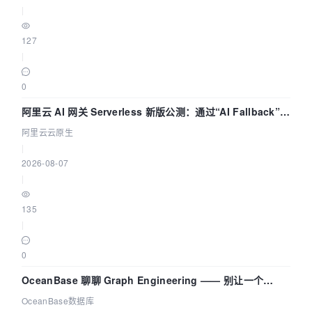
|
127
|
0
阿里云 AI 网关 Serverless 新版公测：通过“AI Fallback”与
拓扑可视化构建 AI 流量治理底座
阿里云云原生
|
2026-08-07
|
135
|
0
OceanBase 聊聊 Graph Engineering —— 别让一个
Agent 既当运动员又
OceanBase数据库