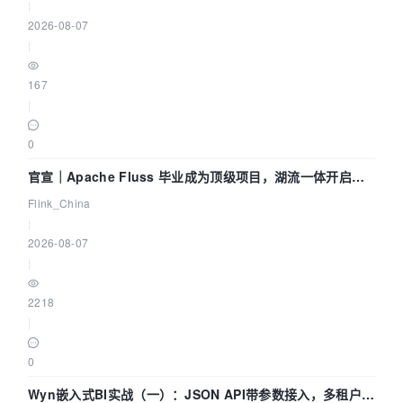
|
2026-08-07
|
167
|
0
官宣｜Apache Fluss 毕业成为顶级项目，湖流一体开启
Agentic Lake 全面实时化时代
Flink_China
|
2026-08-07
|
2218
|
0
Wyn嵌入式BI实战（一）：JSON API带参数接入，多租户数