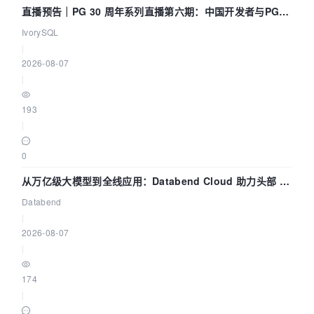
直播预告｜PG 30 周年系列直播第六期：中国开发者与PG内
核——我们改得动吗？我们贡献了什么？
IvorySQL
|
2026-08-07
|
193
|
0
从万亿级大模型到全线应用：Databend Cloud 助力头部 AI
企业构建全链路 Trace 数据管道
Databend
|
2026-08-07
|
174
|