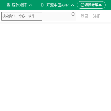
媒体矩阵
开源中国APP
切换老版本
登录
注册