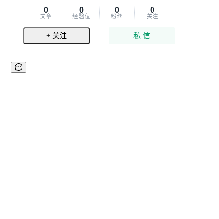
0
0
0
0
文章
经验值
粉丝
关注
+ 关注
私 信