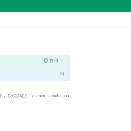
复制
系：oscbianji#oschina.cn