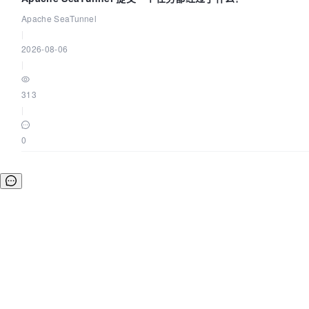
Apache SeaTunnel
|
2026-08-06
|
313
|
0
©OSCHINA(OSChina.NET)
京ICP备2025119063号