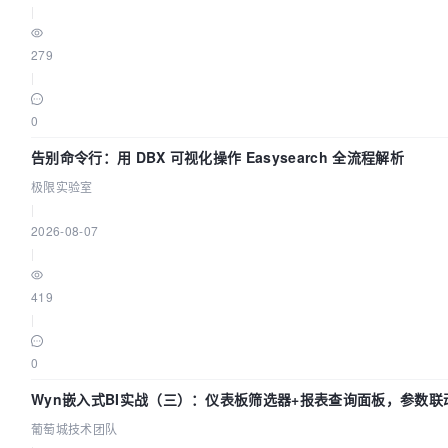
|
279
|
0
告别命令行：用 DBX 可视化操作 Easysearch 全流程解析
极限实验室
|
2026-08-07
|
419
|
0
Wyn嵌入式BI实战（三）：仪表板筛选器+报表查询面板，参数联
葡萄城技术团队