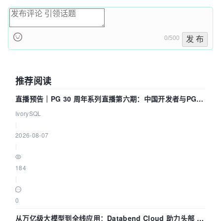
0/500
发 布
推荐阅读
直播预告｜PG 30 周年系列直播第六期：中国开发者与PG内
核——我们改得动吗？我们贡献了什么？
IvorySQL
|
2026-08-07
|
184
|
0
从万亿级大模型到全线应用：Databend Cloud 助力头部 AI