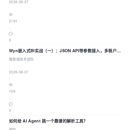
2026-08-07
|
2191
|
0
Wyn嵌入式BI实战（一）：JSON API带参数接入，多租户数
据源配置指南 | 葡萄城技术团队
葡萄城技术团队
|
2026-08-07
|
159
|
0
如何给 AI Agent 挑一个靠谱的解析工具？
颖欣