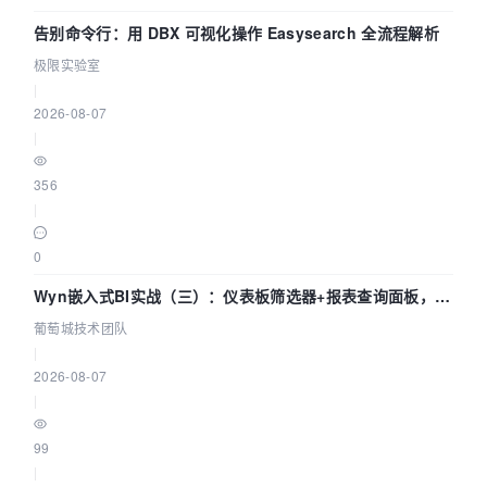
告别命令行：用 DBX 可视化操作 Easysearch 全流程解析
极限实验室
|
2026-08-07
|
356
|
0
Wyn嵌入式BI实战（三）：仪表板筛选器+报表查询面板，参
数联动全闭环
葡萄城技术团队
|
2026-08-07
|
99
|