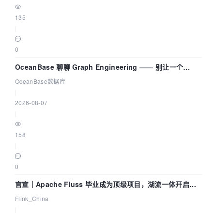
135
|
0
OceanBase 聊聊 Graph Engineering —— 别让一个
Agent 既当运动员又
OceanBase数据库
|
2026-08-07
|
158
|
0
官宣｜Apache Fluss 毕业成为顶级项目，湖流一体开启
Agentic Lake 全面实时化时代
Flink_China
|