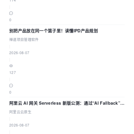
|
0
别把产品放在同一个篮子里！读懂IPD产品规划
禅道项目管理软件
|
2026-08-07
|
127
|
0
阿里云 AI 网关 Serverless 新版公测：通过“AI Fallback”与
拓扑可视化构建 AI 流量治理底座
阿里云云原生
|
2026-08-07
|