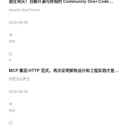
就在明天！白鲸开源与你相约 Community Over Code
Asia 2026 主题演讲！
Apache SeaTunnel
|
2026-08-06
|
208
|
0
MCP 重回 HTTP 范式，再次证明架构设计和工程实践才是稀
缺资源
阿里云云原生
|
2026-08-06
|
562
|