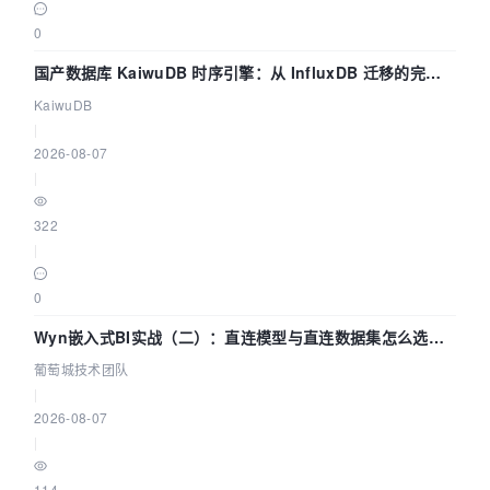
0
国产数据库 KaiwuDB 时序引擎：从 InfluxDB 迁移的完整
技术路径
KaiwuDB
|
2026-08-07
|
322
|
0
Wyn嵌入式BI实战（二）：直连模型与直连数据集怎么选，
参数为什么不生效？| 葡萄城技术团队
葡萄城技术团队
|
2026-08-07
|
114