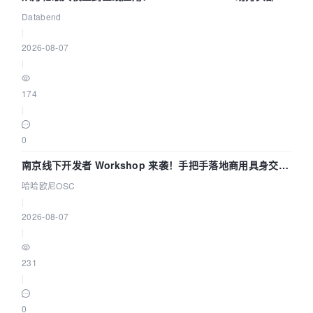
企业构建全链路 Trace 数据管道
Databend
|
2026-08-07
|
174
|
0
南京线下开发者 Workshop 来袭！手把手落地商用具身交互
智能 Agent 应用
哈哈欧尼OSC
|
2026-08-07
|
231
|
0