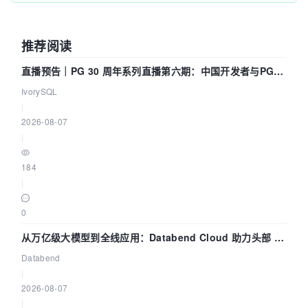
推荐阅读
直播预告｜PG 30 周年系列直播第六期：中国开发者与PG内
核——我们改得动吗？我们贡献了什么？
IvorySQL
|
2026-08-07
|
184
|
0
从万亿级大模型到全线应用：Databend Cloud 助力头部 AI
企业构建全链路 Trace 数据管道
Databend
|
2026-08-07
|