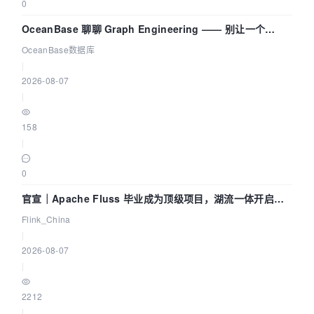
0
OceanBase 聊聊 Graph Engineering —— 别让一个
Agent 既当运动员又
OceanBase数据库
|
2026-08-07
|
158
|
0
官宣｜Apache Fluss 毕业成为顶级项目，湖流一体开启
Agentic Lake 全面实时化时代
Flink_China
|
2026-08-07
|
2212
|