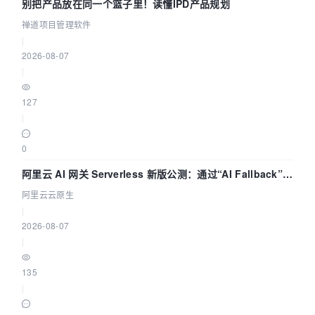
别把产品放在同一个篮子里！读懂IPD产品规划
禅道项目管理软件
|
2026-08-07
|
127
|
0
阿里云 AI 网关 Serverless 新版公测：通过“AI Fallback”与
拓扑可视化构建 AI 流量治理底座
阿里云云原生
|
2026-08-07
|
135
|