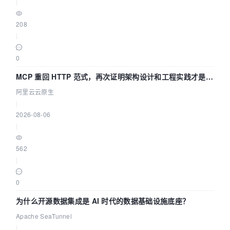
|
208
|
0
MCP 重回 HTTP 范式，再次证明架构设计和工程实践才是稀
缺资源
阿里云云原生
|
2026-08-06
|
562
|
0
为什么开源数据集成是 AI 时代的数据基础设施底座？
Apache SeaTunnel
|