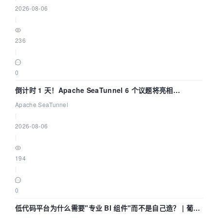
2026-08-06
|
236
|
0
倒计时 1 天！Apache SeaTunnel 6 个议题将亮相
Community Over Code Asia 2026
Apache SeaTunnel
|
2026-08-06
|
194
|
0
低代码平台为什么需要"专业 BI 组件"而不是自己造？ | 葡萄