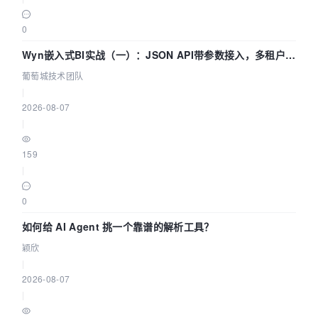
0
Wyn嵌入式BI实战（一）：JSON API带参数接入，多租户数
据源配置指南 | 葡萄城技术团队
葡萄城技术团队
|
2026-08-07
|
159
|
0
如何给 AI Agent 挑一个靠谱的解析工具？
颖欣
|
2026-08-07
|