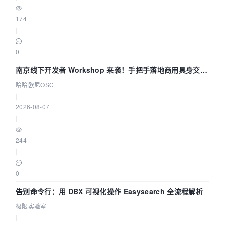
174
|
0
南京线下开发者 Workshop 来袭！手把手落地商用具身交互
智能 Agent 应用
哈哈欧尼OSC
|
2026-08-07
|
244
|
0
告别命令行：用 DBX 可视化操作 Easysearch 全流程解析
极限实验室
|