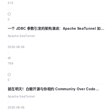
215
|
0
一个 JDBC 参数引发的架构演进：Apache SeaTunnel 如何
解决数据同步中的“定时 Flush”难题
Apache SeaTunnel
|
2026-08-06
|
769
|
0
就在明天！白鲸开源与你相约 Community Over Code
Asia 2026 主题演讲！
Apache SeaTunnel
|
2026-08-06