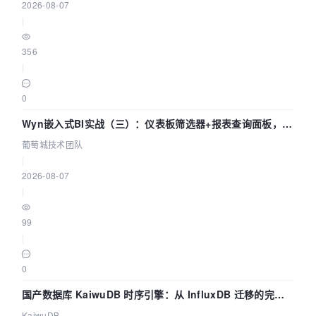
2026-08-07
|
356
|
0
Wyn嵌入式BI实战（三）：仪表板筛选器+报表查询面板，参
数联动全闭环
葡萄城技术团队
|
2026-08-07
|
99
|
0
国产数据库 KaiwuDB 时序引擎：从 InfluxDB 迁移的完整
技术路径
KaiwuDB